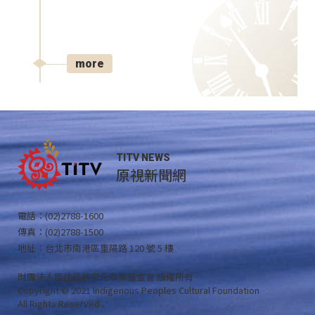
more
TITV NEWS
原視新聞網
電話：(02)2788-1600
傳真：(02)2788-1500
地址：台北市南港區重陽路 120 號 5 樓
財團法人原住民族文化事業基金會 版權所有
Copyright © 2021 Indigenous Peoples Cultural Foundation
All Rights Reserved .