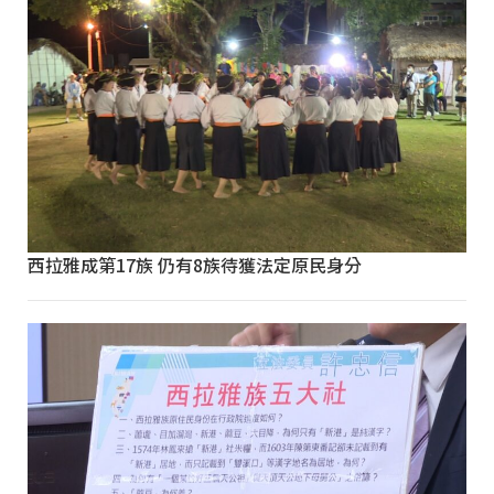
西拉雅成第17族 仍有8族待獲法定原民身分