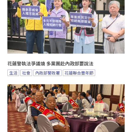
花蓮警執法爭議燒 多黨團赴內政部要說法
生活
社會
內政部警政署
花蓮聯合豐年節