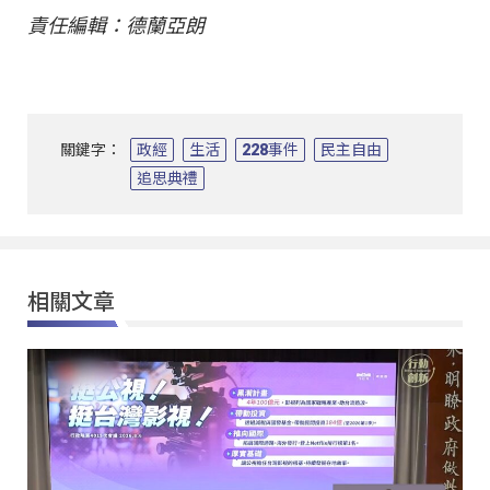
責任編輯：德蘭亞朗
關鍵字：
政經
生活
228事件
民主自由
追思典禮
相關文章