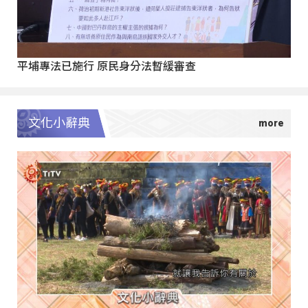
平埔專法已施行 原民身分法暫緩審查
文化小辭典