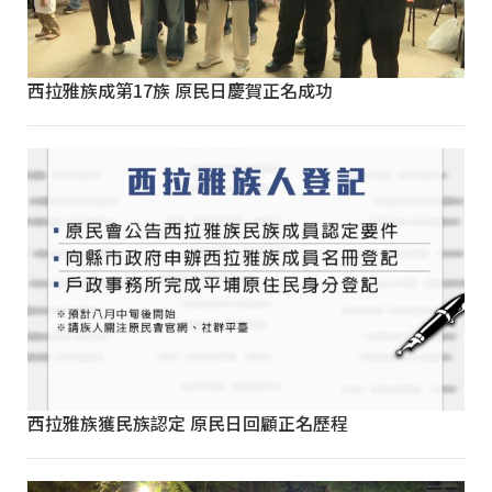
西拉雅族成第17族 原民日慶賀正名成功
西拉雅族獲民族認定 原民日回顧正名歷程