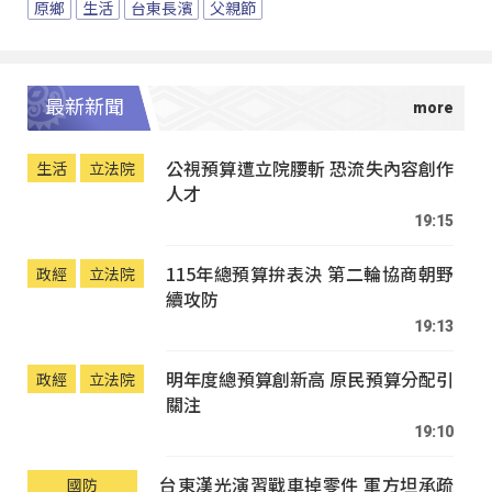
原鄉
生活
台東長濱
父親節
最新新聞
公視預算遭立院腰斬 恐流失內容創作
生活
立法院
人才
19:15
115年總預算拚表決 第二輪協商朝野
政經
立法院
續攻防
19:13
明年度總預算創新高 原民預算分配引
政經
立法院
關注
19:10
台東漢光演習戰車掉零件 軍方坦承疏
國防