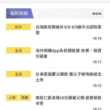
最新新聞
白海豚海警維持 8/8-8/9晨中北部防豪
防災
雨
19:19
海外網購App為民間營運 收費、個資
生活
引疑慮
19:17
台東窯藝慶父親節 邀父子做陶碗感念
生活
土地
19:13
南投仁愛表揚16位模範父親 感謝爸爸
人物
原鄉
辛勞
19:11