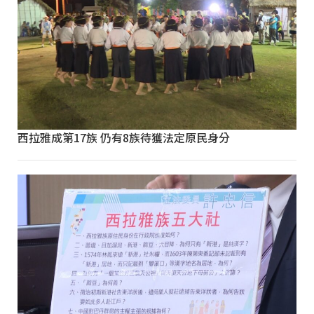
西拉雅成第17族 仍有8族待獲法定原民身分