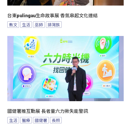
台東pulingau生命故事展 香氛串起文化連結
教文
生活
巫師
排灣族
國健署推互動展 長者量六力揪失能警訊
生活
醫療
國健署
長照