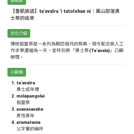
魯凱族
【魯凱族語】ta‘avalra ‘i tatolohae ni｜萬山部落勇
士祭的由來
文化介紹
傳統祖靈祭是一系列為期四個月的祭典，現今配合族人工
作求學濃縮為一天，並特別將「勇士祭(Ta‘avala)」凸顯
辦理。
小辭典
ta‘avalra
勇士成年禮
molapangolai
祖靈祭
asavasavahe
男性青年
atamatama
父字輩的稱呼