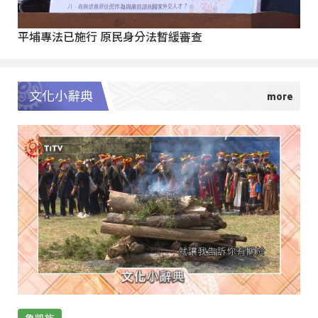
平埔專法已施行 原民身分法暫緩審查
文化小辭典