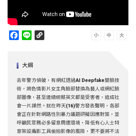
Facebook
Line
A
A
A
大綱
去年警方偵破，有網紅透過AI Deepfake變臉技
術，將色情影片女主角臉部替換為藝人或網紅臉
部圖像，甚至連總統蔡英文都是受害者，造成社
會一片譁然。就在昨天(16)警方發表聲明，各部
會正在針對網路性別暴力議題研擬因應對策，並
呼籲民眾務必多留意周遭環境，降低有心人士特
意架設攝影工具偷拍影像的風險，更不要將不法