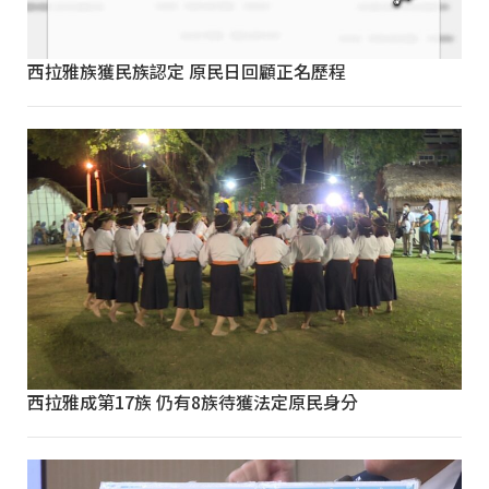
西拉雅族獲民族認定 原民日回顧正名歷程
西拉雅成第17族 仍有8族待獲法定原民身分