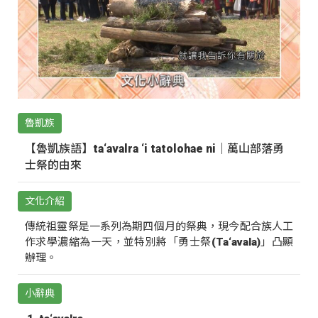
魯凱族
【魯凱族語】ta‘avalra ‘i tatolohae ni｜萬山部落勇
士祭的由來
文化介紹
傳統祖靈祭是一系列為期四個月的祭典，現今配合族人工
作求學濃縮為一天，並特別將「勇士祭(Ta‘avala)」凸顯
辦理。
小辭典