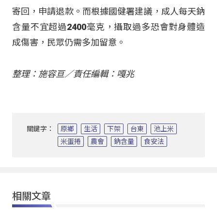
寄回，申請退款。而根據國健署建議，成人每天鈉
含量不宜超過2400毫克，攝取過多恐會對身體造
成傷害，民眾仍需多加留意。
整理：施容亘／責任編輯：嘎兆
關鍵字：
原鄉
生活
下架
台東
池上米
米蛋捲
農會
鈉含量
食安法
相關文章