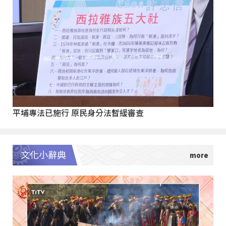
平埔專法已施行 原民身分法暫緩審查
文化小辭典