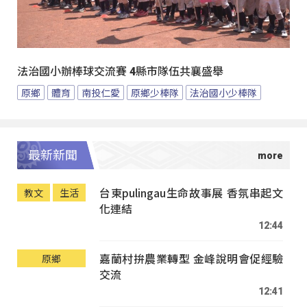
法治國小辦棒球交流賽 4縣市隊伍共襄盛舉
原鄉
體育
南投仁愛
原鄉少棒隊
法治國小少棒隊
最新新聞
台東pulingau生命故事展 香氛串起文
教文
生活
化連結
12:44
嘉蘭村拚農業轉型 金峰說明會促經驗
原鄉
交流
12:41