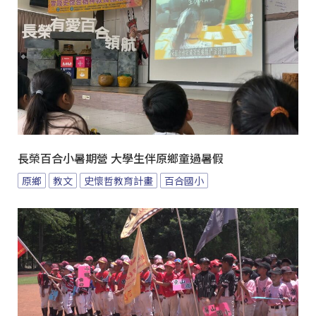
長榮百合小暑期營 大學生伴原鄉童過暑假
原鄉
教文
史懷哲教育計畫
百合國小