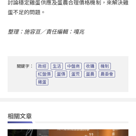
討論穩定雞蛋供應及蛋農合理價格機制，來解決雞
蛋不足的問題。
整理：施容亘／責任編輯：嘎兆
關鍵字：
政經
生活
中盤商
收購
機制
紅盤價
蛋價
蛋荒
蛋農
農委會
雞蛋
相關文章