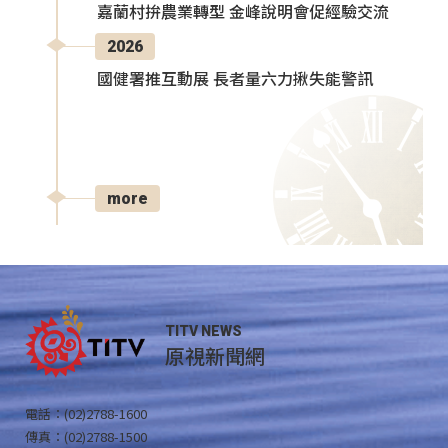
嘉蘭村拚農業轉型 金峰說明會促經驗交流
2026
國健署推互動展 長者量六力揪失能警訊
more
TITV NEWS
原視新聞網
電話：(02)2788-1600
傳真：(02)2788-1500