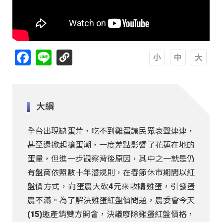
Facebook
Line
A
A
A
大綱
全台出現缺蛋荒，吃不到雞蛋讓民眾哀聲連連，
甚至還掀起搶蛋潮，一度差點影響了花蓮在地的
蛋量，但進一步觀察背後原因，其中之一就是仍
有盤商依照數十年潛規則，在春節休市期間以紅
盤價方式，向蛋農大砍4元來收購雞蛋，引發蛋
農不滿。為了解決雞蛋紅盤價問題，農委會今天
(15)邀產銷雙方開會，決議廢除雞蛋紅盤價格，