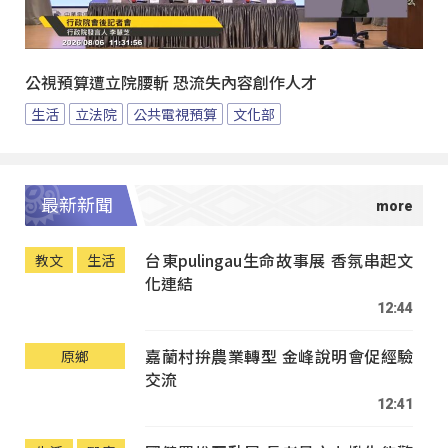
公視預算遭立院腰斬 恐流失內容創作人才
生活
立法院
公共電視預算
文化部
最新新聞
台東pulingau生命故事展 香氛串起文
教文
生活
化連結
12:44
嘉蘭村拚農業轉型 金峰說明會促經驗
原鄉
交流
12:41