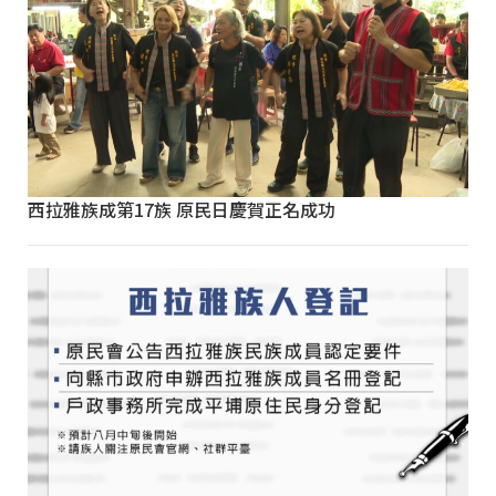
西拉雅族成第17族 原民日慶賀正名成功