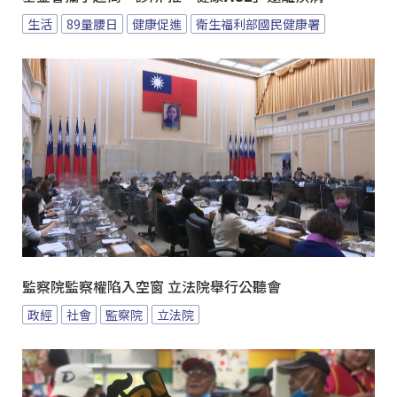
生活
89量腰日
健康促進
衛生福利部國民健康署
監察院監察權陷入空窗 立法院舉行公聽會
政經
社會
監察院
立法院