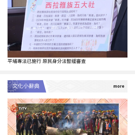
平埔專法已施行 原民身分法暫緩審查
文化小辭典