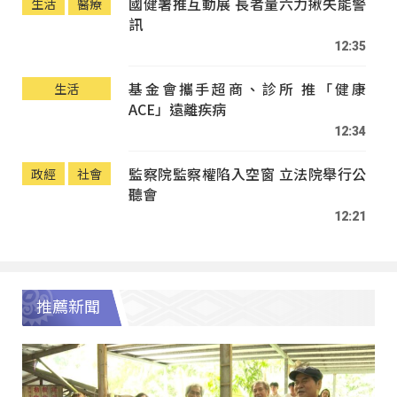
國健署推互動展 長者量六力揪失能警
生活
醫療
訊
12:35
基金會攜手超商、診所 推「健康
生活
ACE」遠離疾病
12:34
監察院監察權陷入空窗 立法院舉行公
政經
社會
聽會
12:21
推薦新聞