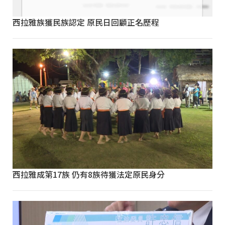
西拉雅族獲民族認定 原民日回顧正名歷程
西拉雅成第17族 仍有8族待獲法定原民身分