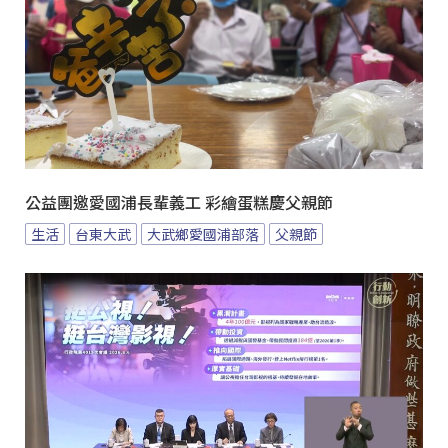
公益團邀愛國浦長輩義工 彩繪蛋糕慶父親節
生活
台東大武
大武鄉愛國浦部落
父親節