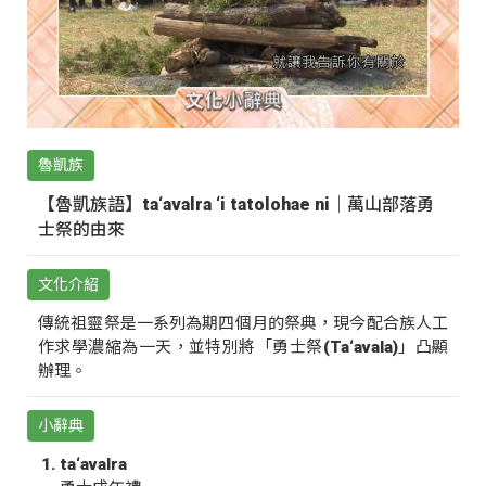
魯凱族
【魯凱族語】ta‘avalra ‘i tatolohae ni｜萬山部落勇
士祭的由來
文化介紹
傳統祖靈祭是一系列為期四個月的祭典，現今配合族人工
作求學濃縮為一天，並特別將「勇士祭(Ta‘avala)」凸顯
辦理。
小辭典
ta‘avalra