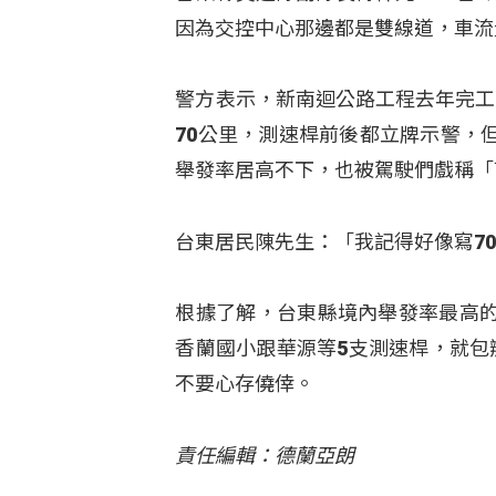
因為交控中心那邊都是雙線道，車流
警方表示，新南迴公路工程去年完工
70公里，測速桿前後都立牌示警，
舉發率居高不下，也被駕駛們戲稱「
台東居民陳先生：「我記得好像寫70
根據了解，台東縣境內舉發率最高
香蘭國小跟華源等5支測速桿，就包
不要心存僥倖。
責任編輯：德蘭亞朗