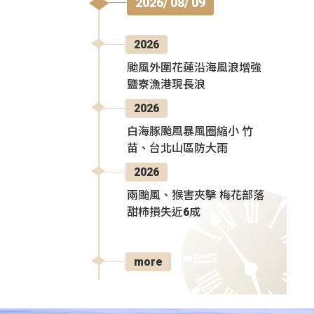
2026/ 08/ 09
2026
颱風外圍花蓮沿海風浪增強
鹽寮漁港現長浪
2026
白海豚颱風暴風圈縮小 竹
苗、台北山區防大雨
2026
兩颱風、猴害夾擊 梅花部落
甜柿損失近6成
more