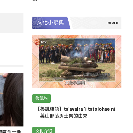
文化小辭典
魯凱族
【魯凱族語】ta‘avalra ‘i tatolohae ni
｜萬山部落勇士祭的由來
文化介紹
碗感念土地