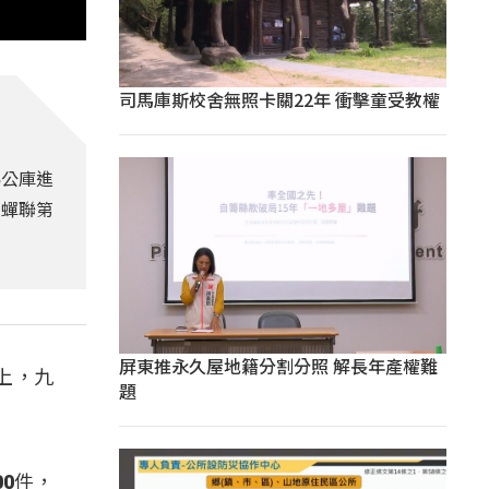
司馬庫斯校舍無照卡關22年 衝擊童受教權
為公庫進
度蟬聯第
屏東推永久屋地籍分割分照 解長年產權難
上，九
題
00件，