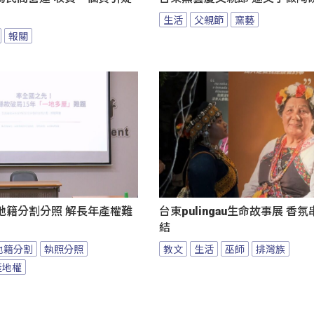
生活
父親節
窯藝
報關
地籍分割分照 解長年產權難
台東pulingau生命故事展 香
結
地籍分割
執照分照
教文
生活
巫師
排灣族
產地權