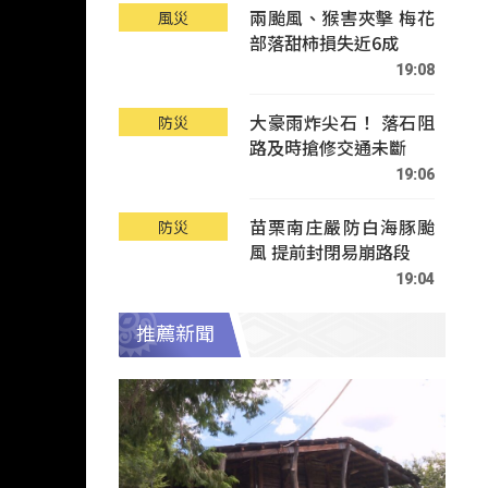
兩颱風、猴害夾擊 梅花
風災
部落甜柿損失近6成
19:08
大豪雨炸尖石！ 落石阻
防災
路及時搶修交通未斷
19:06
苗栗南庄嚴防白海豚颱
防災
風 提前封閉易崩路段
19:04
推薦新聞