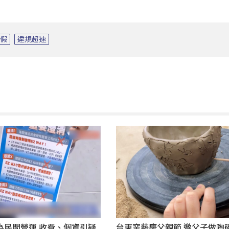
連假
違規超速
為民間營運 收費、個資引疑
台東窯藝慶父親節 邀父子做陶