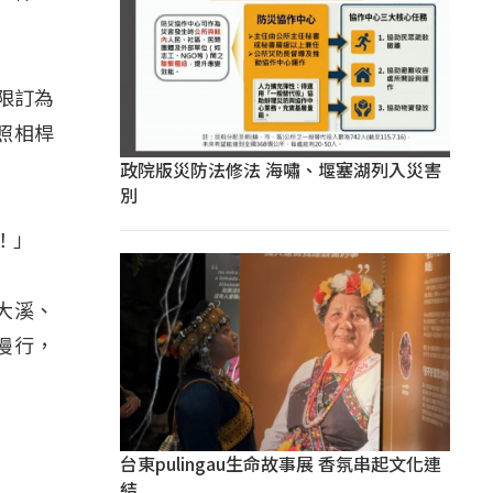
限訂為
照相桿
政院版災防法修法 海嘯、堰塞湖列入災害
別
！」
大溪、
慢行，
台東pulingau生命故事展 香氛串起文化連
結