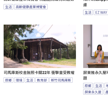
慮
生活
高齡健康產業博覽會
生活
EZ WAY
司馬庫斯校舍無照卡關22年 衝擊童受教權
屏東推永久屋
題
原鄉
環境
生活
教育部
新竹司馬庫斯
原鄉
生活
屏東永久屋