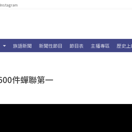
Instagram
族語新聞
新聞性節目
節目表
主播專區
歷史上
600件蟬聯第一