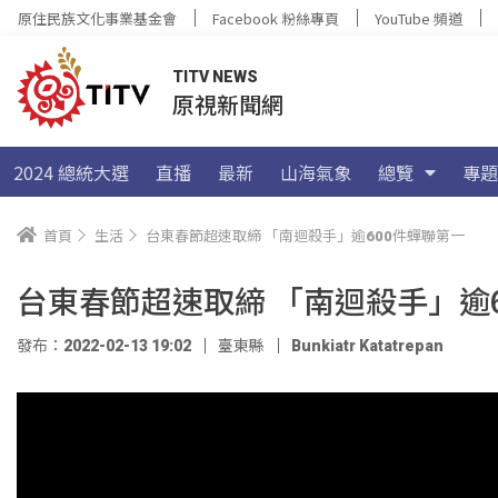
原住民族文化事業基金會
Facebook 粉絲專頁
YouTube 頻道
TITV NEWS
原視新聞網
2024 總統大選
直播
最新
山海氣象
總覽
專題
首頁
生活
台東春節超速取締 「南迴殺手」逾600件蟬聯第一
台東春節超速取締 「南迴殺手」逾
發布：2022-02-13 19:02
臺東縣
Bunkiatr Katatrepan