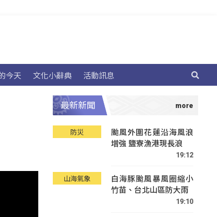
的今天
文化小辭典
活動訊息
最新新聞
颱風外圍花蓮沿海風浪
防災
增強 鹽寮漁港現長浪
19:12
白海豚颱風暴風圈縮小
山海氣象
竹苗、台北山區防大雨
19:10