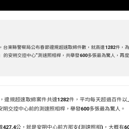
，台東縣警察局公布春節違規超速取締件數，就高達1282件，
」的安朔交控中心”測速照相桿，共舉發600多張最為驚人，再
，違規超速取締案件共達1282件，平均每天超過百件以
安朔交控中心前的測速照相桿，舉發600多張最為驚人。
27.4公，就是安朔中心前方那支(測速照相)，大概有6