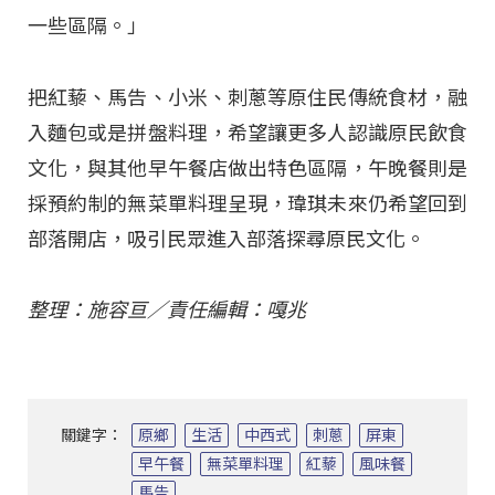
一些區隔。」
把紅藜、馬告、小米、刺蔥等原住民傳統食材，融
入麵包或是拼盤料理，希望讓更多人認識原民飲食
文化，與其他早午餐店做出特色區隔，午晚餐則是
採預約制的無菜單料理呈現，瑋琪未來仍希望回到
部落開店，吸引民眾進入部落探尋原民文化。
整理：施容亘／責任編輯：嘎兆
關鍵字：
原鄉
生活
中西式
刺蔥
屏東
早午餐
無菜單料理
紅藜
風味餐
馬告