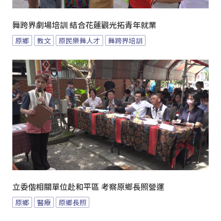
舞跨界劇場培訓 結合花蓮觀光拓青年就業
原鄉
教文
原民樂舞人才
舞跨界培訓
立委偕相關單位赴和平區 考察原鄉長照營運
原鄉
醫療
原鄉長照