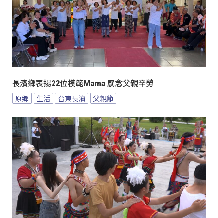
長濱鄉表揚22位模範Mama 感念父親辛勞
原鄉
生活
台東長濱
父親節