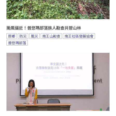
颱風逼近！普悠瑪部落族人勘查共管山林
原鄉
防災
風災
南王山勘查
南王社區發展協會
普悠瑪部落