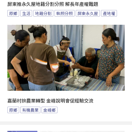
屏東推永久屋地籍分割分照 解長年產權難題
原鄉
生活
地籍分割
執照分照
屏東永久屋
產地權
嘉蘭村拚農業轉型 金峰說明會促經驗交流
原鄉
有機農業
金峰鄉