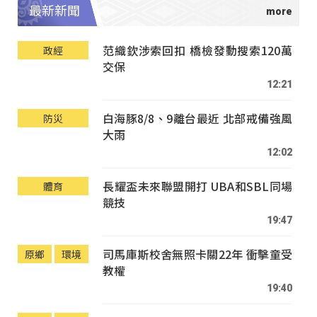
最新新聞
范織欽涉索回扣 橋檢發動搜索120萬
政經
交保
12:21
白海豚8/8、9離台最近 北部戒備強風
防災
大雨
12:02
長耀盃未來聯盟開打 UBA和SBL同場
體育
競技
19:47
司馬庫斯校舍無照卡關22年 衝擊童受
原鄉
環境
教權
19:40