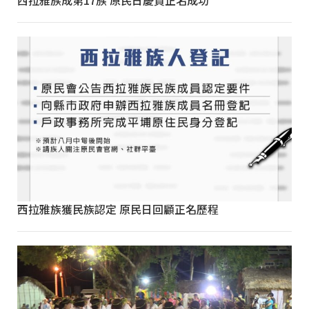
西拉雅族成第17族 原民日慶賀正名成功
西拉雅族獲民族認定 原民日回顧正名歷程