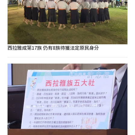
西拉雅成第17族 仍有8族待獲法定原民身分