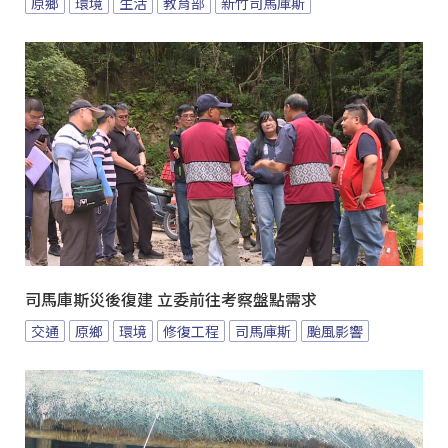
原鄉
環境
生活
教育部
新竹司馬庫斯
司馬庫斯災後復建 立委前往考察盤點需求
交通
原鄉
環境
修復工程
司馬庫斯
颱風影響