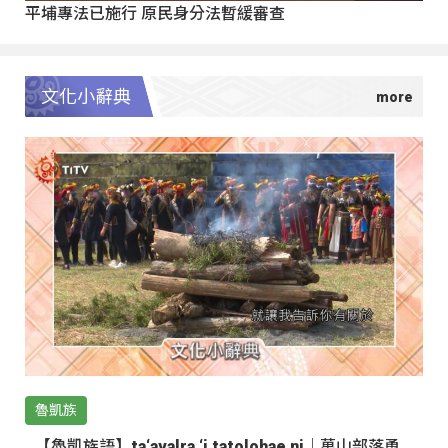
平埔專法已施行 原民身分法暫緩審查
文化小辭典
魯凱族
【魯凱族語】ta‘avalra ‘i tatolohae ni｜萬山部落勇