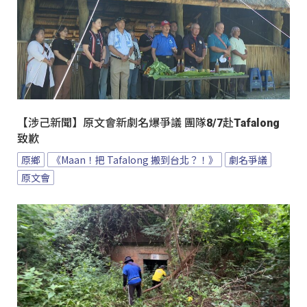
【涉己新聞】原文會新劇名爆爭議 團隊8/7赴Tafalong
致歉
原鄉
《Maan！把 Tafalong 搬到台北？！》
劇名爭議
原文會