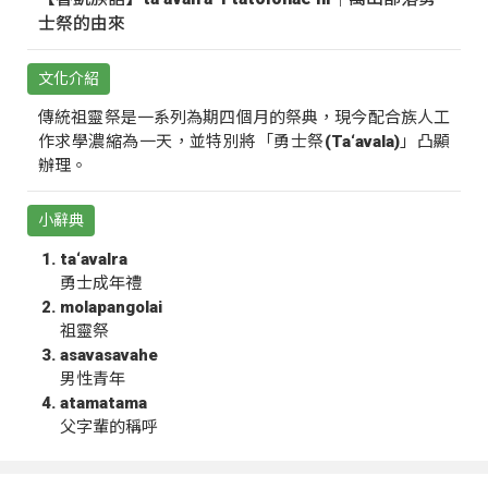
士祭的由來
文化介紹
傳統祖靈祭是一系列為期四個月的祭典，現今配合族人工
作求學濃縮為一天，並特別將「勇士祭(Ta‘avala)」凸顯
辦理。
小辭典
ta‘avalra
勇士成年禮
molapangolai
祖靈祭
asavasavahe
男性青年
atamatama
父字輩的稱呼