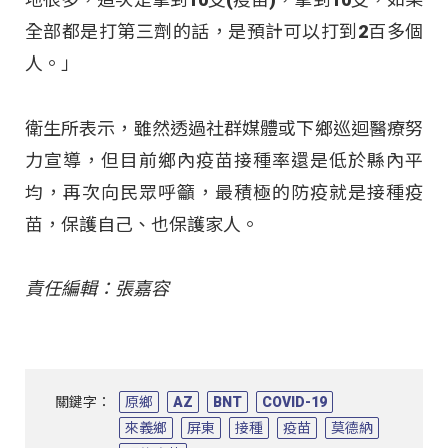
全部都是打第三劑的話，是預計可以打到2百多個
人。」
衛生所表示，雖然透過社群媒體或下鄉巡迴醫療努
力宣導，但目前鄉內疫苗接種率還是低於縣內平
均，再次向民眾呼籲，最積極的防疫就是接種疫
苗，保護自己、也保護家人。
責任編輯：張嘉容
關鍵字：
原鄉
AZ
BNT
COVID-19
來義鄉
屏東
接種
疫苗
莫德納