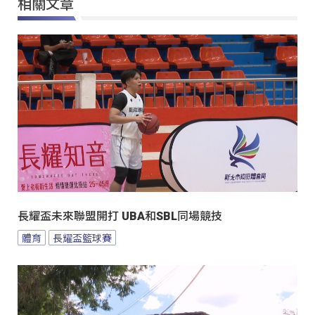
相關文章
長耀盃未來聯盟開打 UBA和SBL同場競技
體育
長耀盃籃球賽