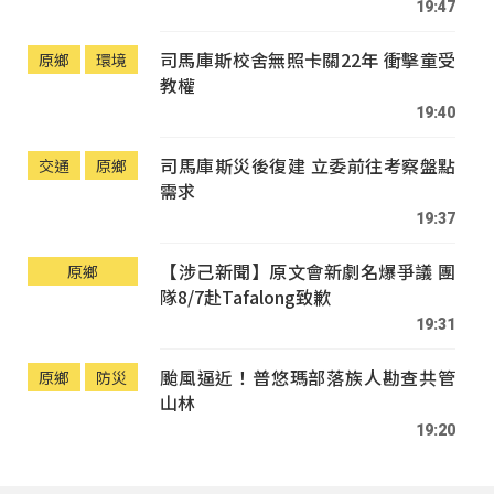
19:47
司馬庫斯校舍無照卡關22年 衝擊童受
原鄉
環境
教權
19:40
司馬庫斯災後復建 立委前往考察盤點
交通
原鄉
需求
19:37
【涉己新聞】原文會新劇名爆爭議 團
原鄉
隊8/7赴Tafalong致歉
19:31
颱風逼近！普悠瑪部落族人勘查共管
原鄉
防災
山林
19:20