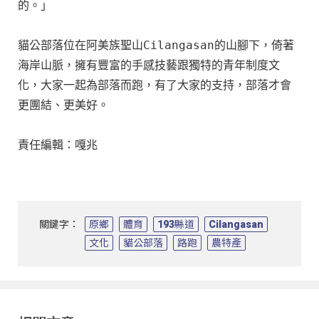
的。」

貓公部落位在阿美族聖山Cilangasan的山腳下，倚著
海岸山脈，擁有豐富的手感技藝跟獨特的青年制度文
化，大家一起為部落而跑，有了大家的支持，部落才會
更團結、更美好。

責任編輯：嘎兆
關鍵字：
原鄉
體育
193縣道
Cilangasan
文化
貓公部落
路跑
農特產