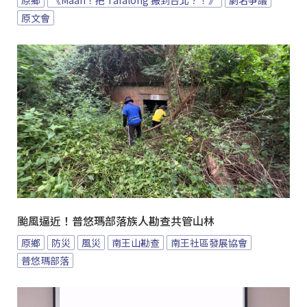
原鄉
《Maan！把 Tafalong 搬到台北？！》
劇名爭議
原文會
颱風逼近！普悠瑪部落族人勘查共管山林
原鄉
防災
風災
南王山勘查
南王社區發展協會
普悠瑪部落