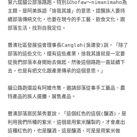
第六屆貓公部落路跑，特別以hofaw～nimanimaho為
主題，是阿美族語「捨我其誰」的意思，提醒族人要持
續部落傳統文化，也要在現今的手工藝、飲食文化，跟
部落生活，找到自我定位。

豐濱社區發展協會理事長Canglah(吳建安)說，「除了
部落的這些文化，還有這些產業，捨我其誰就是一定要
從我們部落本身開始去做起，然後這個路跑一直延續下
去，也是有把文化跟產業傳承的這個意思。」

貓公路跑還設有阿嬤市集，邀請部落從事手工藝品、農
特產品的族人擺攤，展售產品。

豐濱部落居民葉秀夏說，「這個紅色的這個(釀酒)，是
利用我們所種的紫米，這個是用紫米釀製的，才會產出
這種紅色的，也是釀酒，這是釀酒，可是是用紫米做