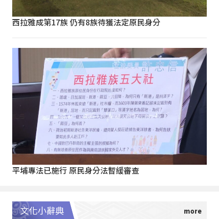
西拉雅成第17族 仍有8族待獲法定原民身分
平埔專法已施行 原民身分法暫緩審查
文化小辭典