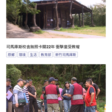
司馬庫斯校舍無照卡關22年 衝擊童受教權
原鄉
環境
生活
教育部
新竹司馬庫斯