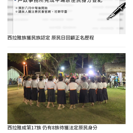
西拉雅族獲民族認定 原民日回顧正名歷程
西拉雅成第17族 仍有8族待獲法定原民身分