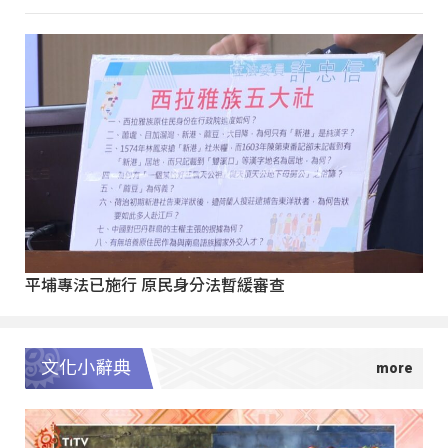
平埔專法已施行 原民身分法暫緩審查
文化小辭典