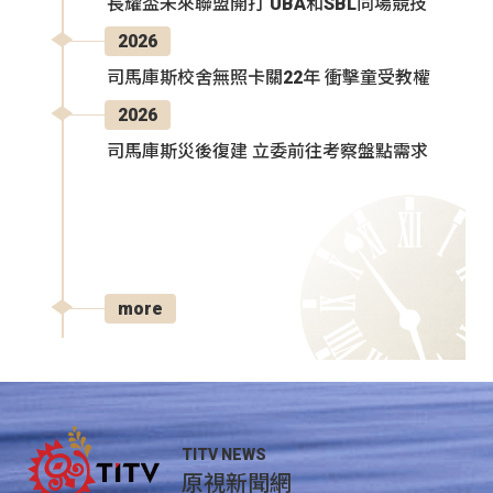
長耀盃未來聯盟開打 UBA和SBL同場競技
2026
司馬庫斯校舍無照卡關22年 衝擊童受教權
2026
司馬庫斯災後復建 立委前往考察盤點需求
more
TITV NEWS
原視新聞網