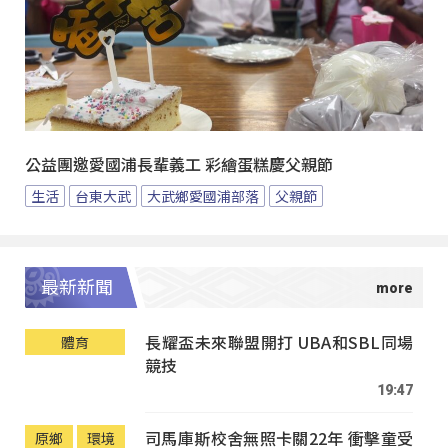
公益團邀愛國浦長輩義工 彩繪蛋糕慶父親節
生活
台東大武
大武鄉愛國浦部落
父親節
最新新聞
長耀盃未來聯盟開打 UBA和SBL同場
體育
競技
19:47
司馬庫斯校舍無照卡關22年 衝擊童受
原鄉
環境