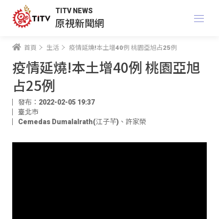
TITV NEWS
原視新聞網
首頁
生活
疫情延燒!本土增40例 桃園亞旭占25例
疫情延燒!本土增40例 桃園亞旭
占25例
發布：2022-02-05 19:37
臺北市
Cemedas Dumalalrath(江子芊)
、
許家榮