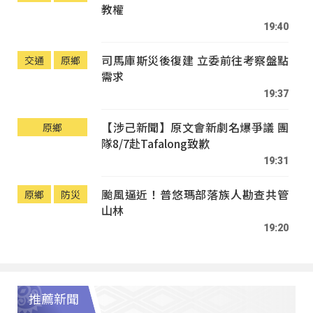
教權
19:40
司馬庫斯災後復建 立委前往考察盤點
交通
原鄉
需求
19:37
【涉己新聞】原文會新劇名爆爭議 團
原鄉
隊8/7赴Tafalong致歉
19:31
颱風逼近！普悠瑪部落族人勘查共管
原鄉
防災
山林
19:20
推薦新聞