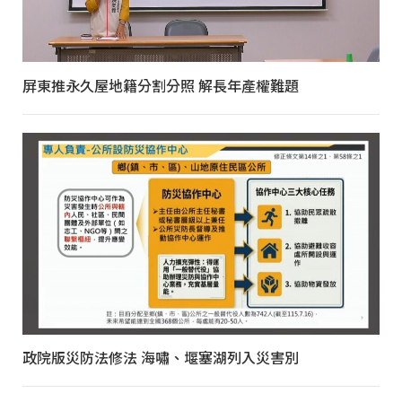
屏東推永久屋地籍分割分照 解長年產權難題
政院版災防法修法 海嘯、堰塞湖列入災害別