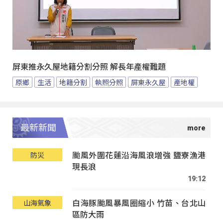
屏東推永久屋地籍分割分照 解長年產權難題
原鄉
生活
地籍分割
執照分照
屏東永久屋
產地權
最新新聞
颱風外圍花蓮沿海風浪增強 鹽寮漁港
防災
現長浪
19:12
白海豚颱風暴風圈縮小 竹苗、台北山
山海氣象
區防大雨