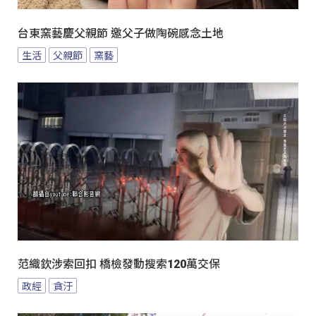
台東窯藝慶父親節 邀父子做陶碗感念土地
生活
父親節
窯藝
范織欽涉索回扣 橋檢發動搜索120萬交保
政經
貪汙