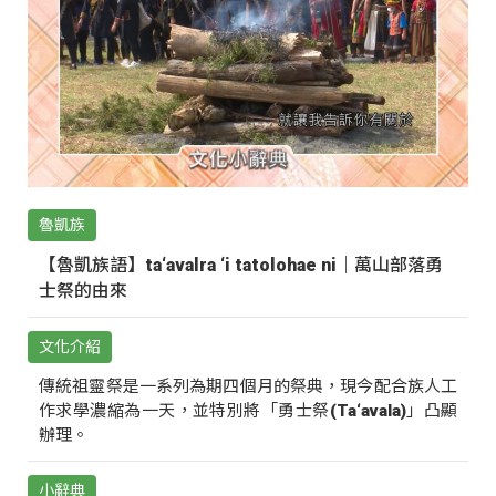
魯凱族
【魯凱族語】ta‘avalra ‘i tatolohae ni｜萬山部落勇
士祭的由來
文化介紹
傳統祖靈祭是一系列為期四個月的祭典，現今配合族人工
作求學濃縮為一天，並特別將「勇士祭(Ta‘avala)」凸顯
辦理。
小辭典