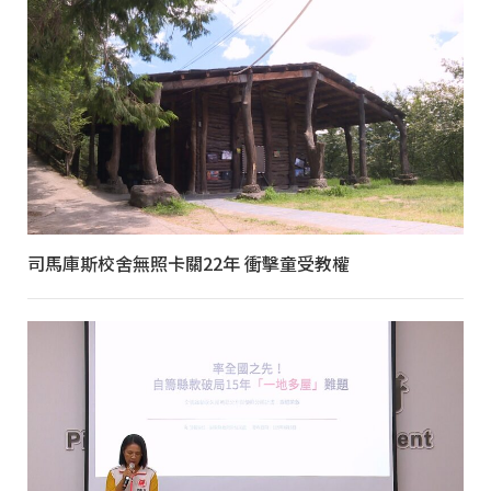
司馬庫斯校舍無照卡關22年 衝擊童受教權