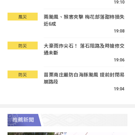
19:10
兩颱風、猴害夾擊 梅花部落甜柿損失
風災
近6成
19:08
大豪雨炸尖石！ 落石阻路及時搶修交
防災
通未斷
19:06
苗栗南庄嚴防白海豚颱風 提前封閉易
防災
崩路段
19:04
推薦新聞