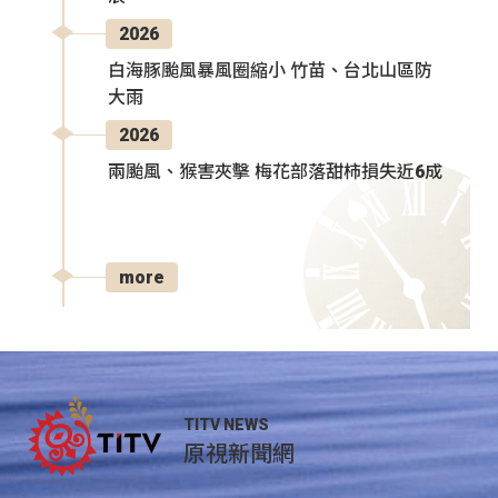
2026
白海豚颱風暴風圈縮小 竹苗、台北山區防
大雨
2026
兩颱風、猴害夾擊 梅花部落甜柿損失近6成
more
TITV NEWS
原視新聞網