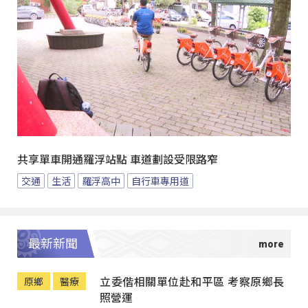
共享單車開通羅浮站點 車道劃設受限路窄
交通
生活
羅浮高中
自行車專用道
最新新聞
立委偕相關單位赴和平區 考察原鄉長
原鄉
醫療
照營運