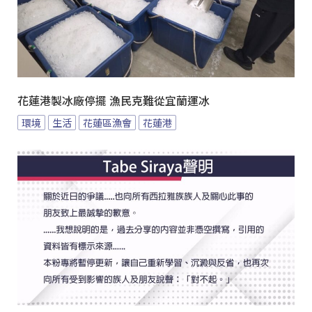
花蓮港製冰廠停擺 漁民克難從宜蘭運冰
環境
生活
花蓮區漁會
花蓮港