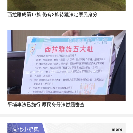
西拉雅成第17族 仍有8族待獲法定原民身分
平埔專法已施行 原民身分法暫緩審查
文化小辭典