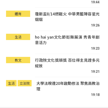
19:44
瓊斯盃8/14燃戰火 中華男籃陣容星光
體育
熠熠
19:26
ho hai yan文化節街舞展演 秀青年創
生活
意活力
19:23
行政院文化獎頒獎 百位得主見證多元
教文
綻放
19:21
大學法暌違20年啟動修法 聚焦高教治
生活
立法院
理
19:18