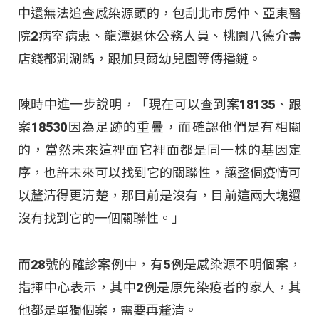
中還無法追查感染源頭的，包刮北市房仲、亞東醫
院2病室病患、龍潭退休公務人員、桃園八德介壽
店錢都涮涮鍋，跟加貝爾幼兒園等傳播鏈。
陳時中進一步說明，「現在可以查到案18135、跟
案18530因為足跡的重疊，而確認他們是有相關
的，當然未來這裡面它裡面都是同一株的基因定
序，也許未來可以找到它的關聯性，讓整個疫情可
以釐清得更清楚，那目前是沒有，目前這兩大塊還
沒有找到它的一個關聯性。」
而28號的確診案例中，有5例是感染源不明個案，
指揮中心表示，其中2例是原先染疫者的家人，其
他都是單獨個案，需要再釐清。