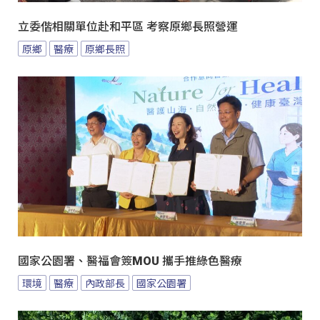
立委偕相關單位赴和平區 考察原鄉長照營運
原鄉
醫療
原鄉長照
國家公園署、醫福會簽MOU 攜手推綠色醫療
環境
醫療
內政部長
國家公園署