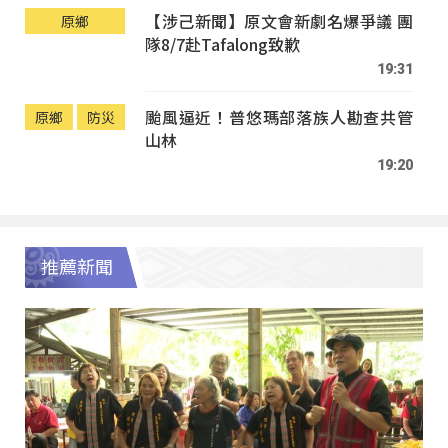
【涉己新聞】原文會新劇名爆爭議 團
原鄉
隊8/7赴Tafalong致歉
19:31
颱風逼近！普悠瑪部落族人勘查共管
原鄉
防災
山林
19:20
推薦新聞