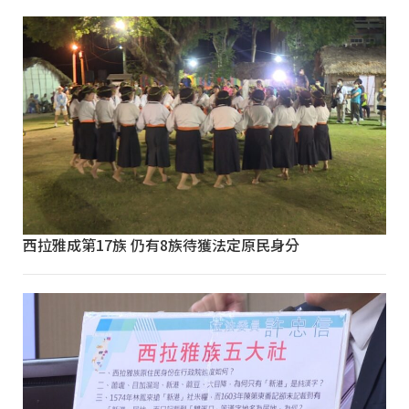
西拉雅成第17族 仍有8族待獲法定原民身分