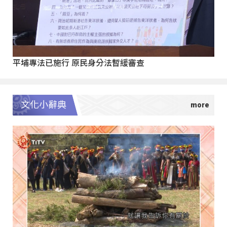
平埔專法已施行 原民身分法暫緩審查
文化小辭典