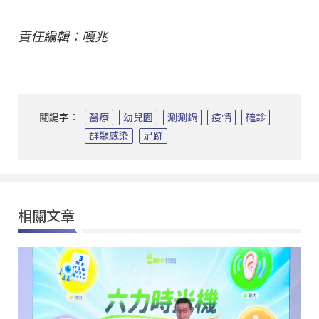
責任編輯：嘎兆
關鍵字：
醫療
幼兒園
涮涮鍋
疫情
確診
群聚感染
足跡
相關文章