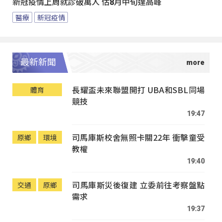
新冠疫情上周就診破萬人 估8月中旬達高峰
醫療
新冠疫情
最新新聞
長耀盃未來聯盟開打 UBA和SBL同場
體育
競技
19:47
司馬庫斯校舍無照卡關22年 衝擊童受
原鄉
環境
教權
19:40
司馬庫斯災後復建 立委前往考察盤點
交通
原鄉
需求
19:37