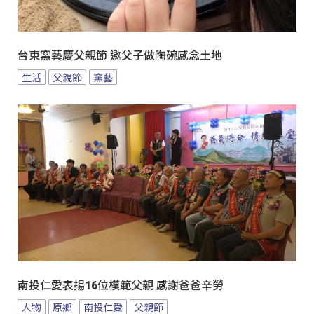
台東窯藝慶父親節 邀父子做陶碗感念土地
生活
父親節
窯藝
南投仁愛表揚16位模範父親 感謝爸爸辛勞
人物
原鄉
南投仁愛
父親節