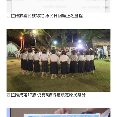
西拉雅族獲民族認定 原民日回顧正名歷程
西拉雅成第17族 仍有8族待獲法定原民身分