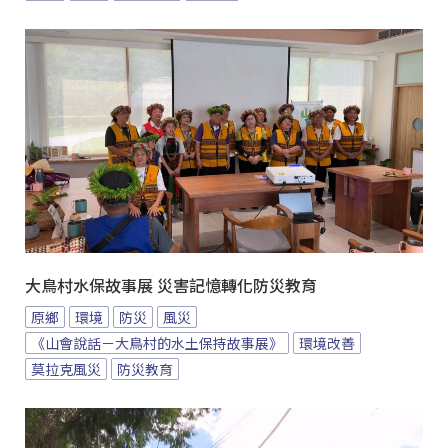
大鳥村水保故事展 災害記憶轉化防災教育
原鄉
環境
防災
風災
《山會說話－大鳥村的水土保持故事展》
環境改善
莫拉克風災
防災教育