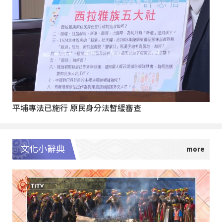
平埔專法已施行 原民身分法暫緩審查
文化小辭典