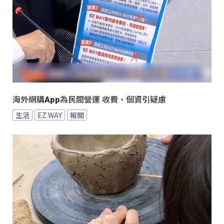
海外網購App為民間營運 收費、個資引疑慮
生活
EZ WAY
報關