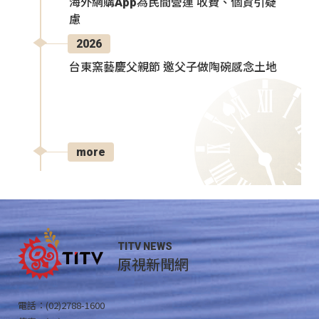
海外網購App為民間營運 收費、個資引疑
慮
2026
台東窯藝慶父親節 邀父子做陶碗感念土地
more
TITV NEWS
原視新聞網
電話：(02)2788-1600