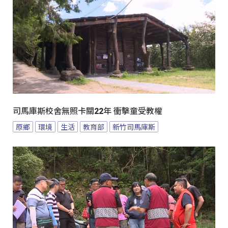
司馬庫斯校舍無照卡關22年 衝擊童受教權
原鄉
環境
生活
教育部
新竹司馬庫斯