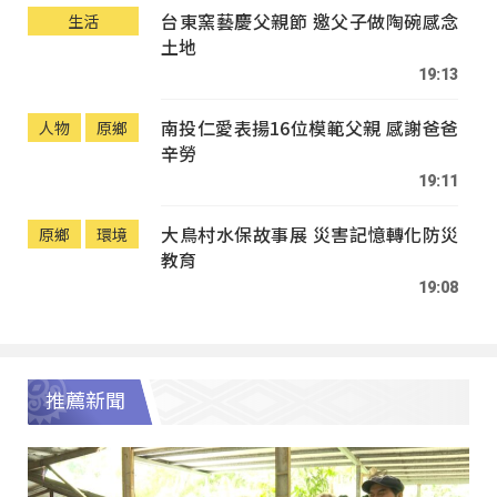
台東窯藝慶父親節 邀父子做陶碗感念
生活
土地
19:13
南投仁愛表揚16位模範父親 感謝爸爸
人物
原鄉
辛勞
19:11
大鳥村水保故事展 災害記憶轉化防災
原鄉
環境
教育
19:08
推薦新聞