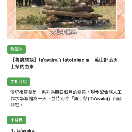
魯凱族
【魯凱族語】ta‘avalra ‘i tatolohae ni｜萬山部落勇
士祭的由來
文化介紹
傳統祖靈祭是一系列為期四個月的祭典，現今配合族人工
作求學濃縮為一天，並特別將「勇士祭(Ta‘avala)」凸顯
辦理。
小辭典
ta‘avalra