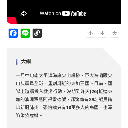
Facebook
Line
A
A
A
大綱
一月中旬南太平洋海底火山爆發，巨大海嘯跟火
山灰震驚全球，重創鄰近的東加王國。目前，國
際上陸續投入救災行動，沒想到昨天(26)抵達東
加的澳洲軍艦阿得雷德號，卻驚傳有29名船員確
診新冠肺炎，恐怕讓只有10萬多人的島國，也深
陷染疫危機。