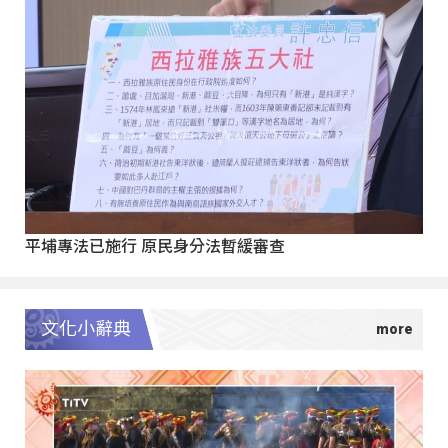
平埔專法已施行 原民身分法暫緩審查
文化小辭典