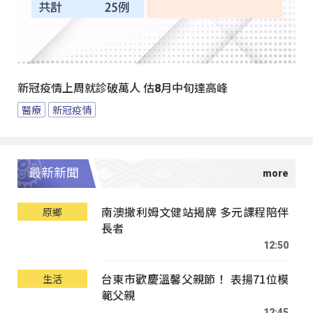
新冠疫情上周就診破萬人 估8月中旬達高峰
醫療
新冠疫情
最新新聞
南澳撒利姆文健站揭牌 多元課程陪伴
原鄉
長者
12:50
台東市歡慶溫馨父親節！ 表揚71位模
生活
範父親
12:45