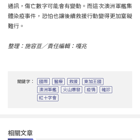
通訊，傷亡數字可能會有變動。而這次澳洲軍艦集
體染疫事件，恐怕也讓後續救援行動變得更加窒礙
難行。
整理：施容亘／責任編輯：嘎兆
關鍵字：
國際
醫療
救援
東加王國
澳洲軍艦
火山爆發
疫情
確診
紅十字會
相關文章