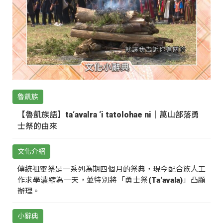
魯凱族
【魯凱族語】ta‘avalra ‘i tatolohae ni｜萬山部落勇
士祭的由來
文化介紹
傳統祖靈祭是一系列為期四個月的祭典，現今配合族人工
作求學濃縮為一天，並特別將「勇士祭(Ta‘avala)」凸顯
辦理。
小辭典