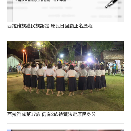
西拉雅族獲民族認定 原民日回顧正名歷程
西拉雅成第17族 仍有8族待獲法定原民身分