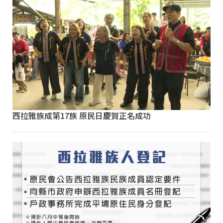
西拉雅族成第17族 原民日慶賀正名成功