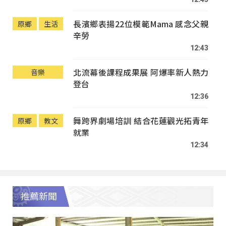
長濱鄉表揚22位模範Mama 感念父親
原鄉
生活
辛勞
12:43
北流幕後課程成果展 阿爆率新人熱力
音樂
登台
12:36
舞跨界劇場培訓 結合花蓮觀光拓青年
原鄉
教文
就業
12:34
推薦新聞