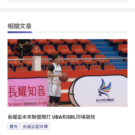
相關文章
長耀盃未來聯盟開打 UBA和SBL同場競技
體育
長耀盃籃球賽