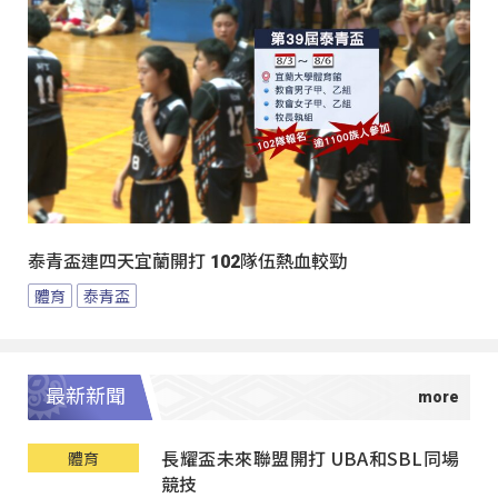
泰青盃連四天宜蘭開打 102隊伍熱血較勁
體育
泰青盃
最新新聞
長耀盃未來聯盟開打 UBA和SBL同場
體育
競技