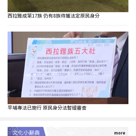
西拉雅成第17族 仍有8族待獲法定原民身分
平埔專法已施行 原民身分法暫緩審查
文化小辭典