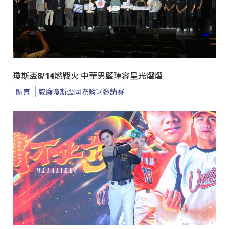
瓊斯盃8/14燃戰火 中華男籃陣容星光熠熠
體育
威廉瓊斯盃國際籃球邀請賽