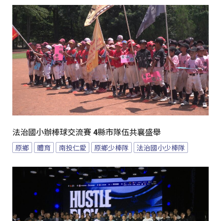
法治國小辦棒球交流賽 4縣市隊伍共襄盛舉
原鄉
體育
南投仁愛
原鄉少棒隊
法治國小少棒隊