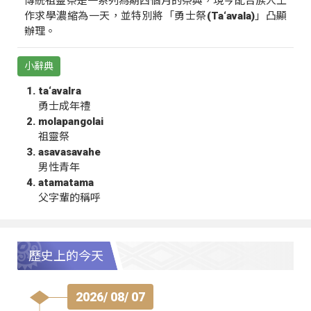
傳統祖靈祭是一系列為期四個月的祭典，現今配合族人工
作求學濃縮為一天，並特別將「勇士祭(Ta‘avala)」凸顯
辦理。
小辭典
ta‘avalra
勇士成年禮
molapangolai
祖靈祭
asavasavahe
男性青年
atamatama
父字輩的稱呼
歷史上的今天
2026/ 08/ 07