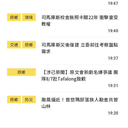
19:47
司馬庫斯校舍無照卡關22年 衝擊童受
原鄉
環境
教權
19:40
司馬庫斯災後復建 立委前往考察盤點
交通
原鄉
需求
19:37
【涉己新聞】原文會新劇名爆爭議 團
原鄉
隊8/7赴Tafalong致歉
19:31
颱風逼近！普悠瑪部落族人勘查共管
原鄉
防災
山林
19:20