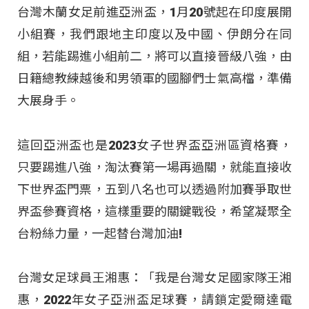
台灣木蘭女足前進亞洲盃，1月20號起在印度展開
小組賽，我們跟地主印度以及中國、伊朗分在同
組，若能踢進小組前二，將可以直接晉級八強，由
日籍總教練越後和男領軍的國腳們士氣高檔，準備
大展身手。
這回亞洲盃也是2023女子世界盃亞洲區資格賽，
只要踢進八強，淘汰賽第一場再過關，就能直接收
下世界盃門票，五到八名也可以透過附加賽爭取世
界盃參賽資格，這樣重要的關鍵戰役，希望凝聚全
台粉絲力量，一起替台灣加油!
台灣女足球員王湘惠：「我是台灣女足國家隊王湘
惠，2022年女子亞洲盃足球賽，請鎖定愛爾達電