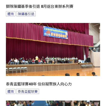
獅隊陳鏞基季後引退 8月返台東辦系列賽
體育
陳鏞基引退
泰青盃籃球賽40年 信仰凝聚族人向心力
體育
泰青盃籃球賽