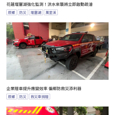
花蓮堰塞湖強化監測！洪水來襲將立即啟動疏濬
原鄉
防災
堰塞湖
萬里溪
企業贈車提升應變效率 偏鄉防救災添利器
原鄉
防災
救災車捐贈