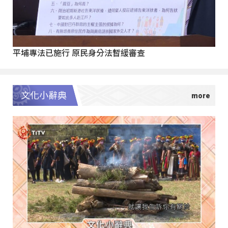
平埔專法已施行 原民身分法暫緩審查
文化小辭典