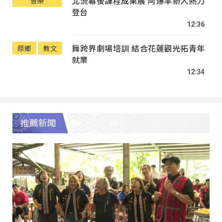
北流幕後課程成果展 阿爆率新人熱力
音樂
登台
12:36
舞跨界劇場培訓 結合花蓮觀光拓青年
原鄉
教文
就業
12:34
推薦新聞