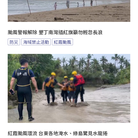
颱風警報解除 墾丁南灣插紅旗籲勿輕忽長浪
防災
海域禁止活動
紅霞颱風
紅霞颱風環流 台東各地淹水、綠島驚見水龍捲