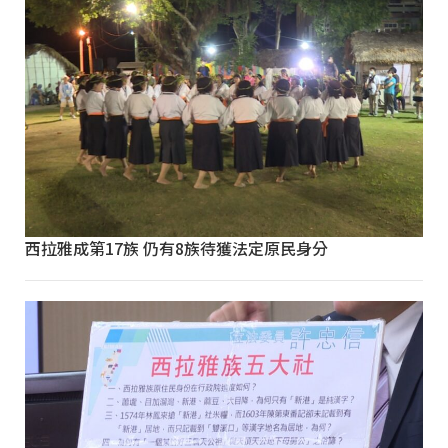
西拉雅成第17族 仍有8族待獲法定原民身分