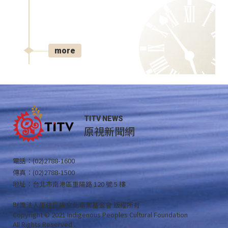
more
TITV NEWS
原視新聞網
電話：(02)2788-1600
傳真：(02)2788-1500
地址：台北市南港區重陽路 120 號 5 樓
財團法人原住民族文化事業基金會 版權所有
Copyright © 2021 Indigenous Peoples Cultural Foundation
All Rights Reserved .