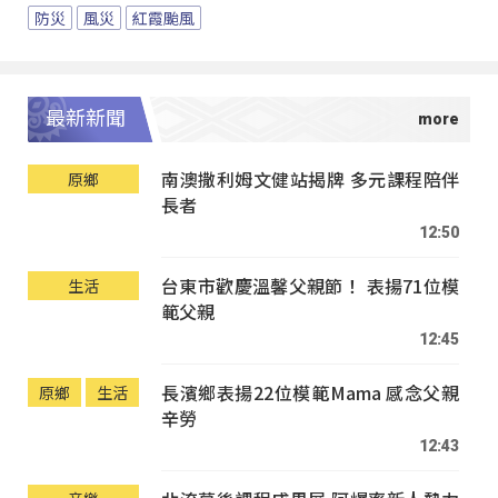
防災
風災
紅霞颱風
最新新聞
南澳撒利姆文健站揭牌 多元課程陪伴
原鄉
長者
12:50
台東市歡慶溫馨父親節！ 表揚71位模
生活
範父親
12:45
長濱鄉表揚22位模範Mama 感念父親
原鄉
生活
辛勞
12:43