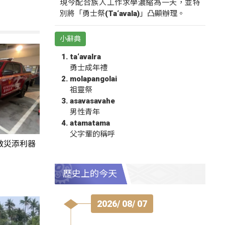
現今配合族人工作求學濃縮為一天，並特
別將「勇士祭(Ta‘avala)」凸顯辦理。
小辭典
ta‘avalra
勇士成年禮
molapangolai
祖靈祭
asavasavahe
男性青年
atamatama
父字輩的稱呼
救災添利器
歷史上的今天
2026/ 08/ 07