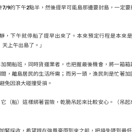
計7/9的下午2點半，然後提早可能島那邊要封島，一定要
浪靜，下午就停船了提早出來了。本來預定行程是本來是
）天上午出島了。」
早加開船班，同時貨運業者，也把握最後機會，將一箱箱
期間，離島居民的生活所需；而另一頭，漁民則是忙著加
避免因浪大碰撞受損。
，它（船）這樣綁著冒險，乾脆吊起來比較安心。（吊起
加緊採收，希望趕在強風豪雨到來之前，把損失降到最