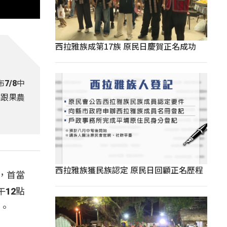
西拉雅族成第17族 原民日慶賀正名成功
7/8中
民跟果農
西拉雅族獲民族認定 原民日回顧正名歷程
，首當
12點
島。