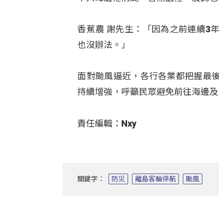
香蕉農 謝先生：「因為之前連續3
也沒辦法。」
面對颱風逼近，各行各業都把握最
持續增強，呼籲民眾避免前往海邊及
責任編輯：Nxy
關鍵字：
防災
離島客輪停航
颱風