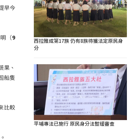
提早今
明（9
西拉雅成第17族 仍有8族待獲法定原民身
分
蔬果、
固船隻
來比較
平埔專法已施行 原民身分法暫緩審查
低。