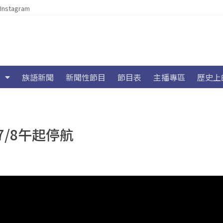
Instagram
族語新聞
新聞性節目
節目表
主播專區
歷史上
/8午起停航