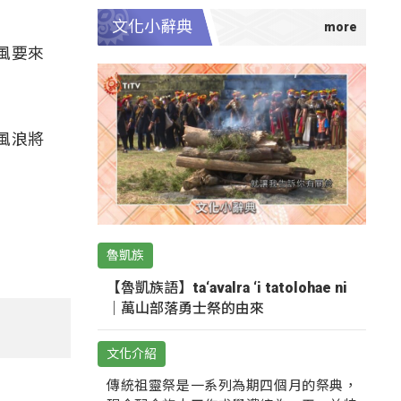
文化小辭典
風要來
風浪將
魯凱族
【魯凱族語】ta‘avalra ‘i tatolohae ni
｜萬山部落勇士祭的由來
文化介紹
傳統祖靈祭是一系列為期四個月的祭典，