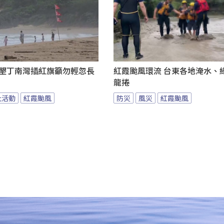
 墾丁南灣插紅旗籲勿輕忽長
紅霞颱風環流 台東各地淹水、
龍捲
止活動
紅霞颱風
防災
風災
紅霞颱風