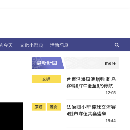
的今天
文化小辭典
活動訊息
最新新聞
台東沿海風浪增強 離島
交通
客輪8/7午後至8/9停航
12:03
法治國小辦棒球交流賽
原鄉
體育
4縣市隊伍共襄盛舉
19:44