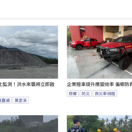
化監測！洪水來襲將立即啟
企業贈車提升應變效率 偏鄉防
原鄉
防災
救災車捐贈
堰塞湖
萬里溪