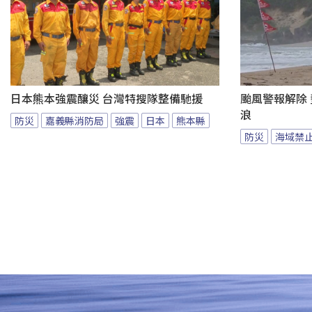
日本熊本強震釀災 台灣特搜隊整備馳援
颱風警報解除
浪
防災
嘉義縣消防局
強震
日本
熊本縣
防災
海域禁