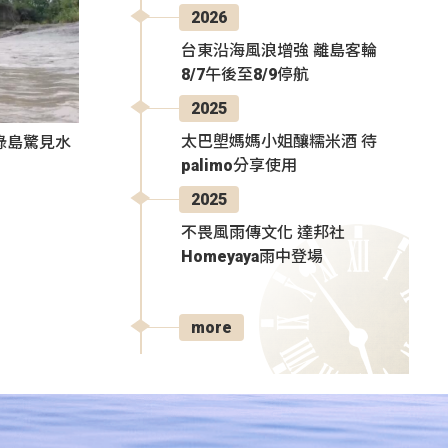
2026
台東沿海風浪增強 離島客輪
8/7午後至8/9停航
2025
太巴塱媽媽小姐釀糯米酒 待
綠島驚見水
palimo分享使用
2025
不畏風雨傳文化 達邦社
Homeyaya雨中登場
more