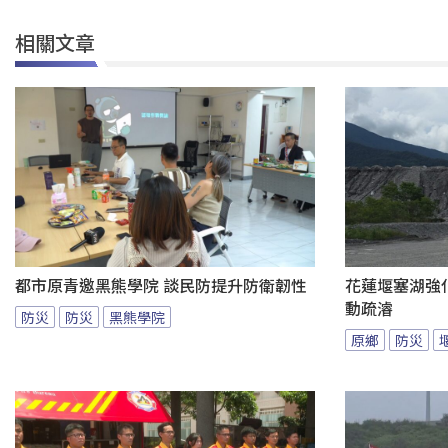
相關文章
都市原青邀黑熊學院 談民防提升防衛韌性
花蓮堰塞湖強
動疏濬
防災
防災
黑熊學院
原鄉
防災