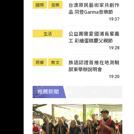
台澳原民藝術家共創作
國際
音樂
品 同登Garma音樂節
19:37
公益團邀愛國浦長輩義
生活
工 彩繪蛋糕慶父親節
19:28
族語認證首推在地測驗
原鄉
教文
屏東舉辦說明會
19:20
推薦新聞