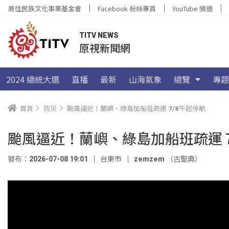
原住民族文化事業基金會
Facebook 粉絲專頁
YouTube 頻道
TITV NEWS
原視新聞網
2024 總統大選
直播
最新
山海氣象
總覽
專題
首頁
防災
颱風逼近！蘭嶼、綠島加船班疏運 7/8午起停航
颱風逼近！蘭嶼、綠島加船班疏運 7
發布：2026-07-08 19:01
台東市
zemzem （古聖典）