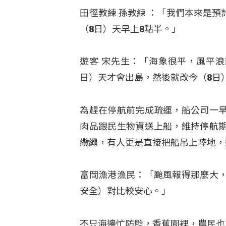
田徑教練 孫教練 ：「我們本來是預
（8日）天早上8點半。」
遊客 宋先生：「海象很平，風平
日）天才會出島，然後就改今（8日
為趕在停航前完成疏運，船公司一
肉品跟民生物資送上船，維持停航
纜繩，有人更是直接把船吊上陸地，
富岡漁港漁民：「颱風報得那麼大
安全）對比較安心。」
不只海邊忙防颱，香蕉園裡，農民也