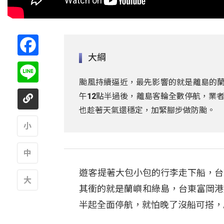
Facebook
大綱
Line
颱風持續逼近，最先影響的就是離島的蘭
午12點半過後，離島客輪全數停航，業
也趁著天氣還穩定，加緊腳步做防颱。
A
遊客提著大包小包的行李走下船，台
A
其衝的就是蘭嶼和綠島，台東富岡港
A
半起全面停航，就怕晚了沒船可搭，