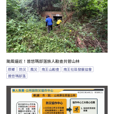
颱風逼近！普悠瑪部落族人勘查共管山林
原鄉
防災
風災
南王山勘查
南王社區發展協會
普悠瑪部落