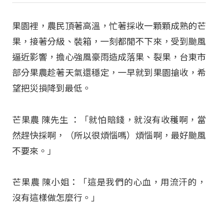
果園裡，農民頂著高溫，忙著採收一顆顆成熟的芒
果，接著分級、裝箱，一刻都閒不下來，受到颱風
逼近影響，擔心強風豪雨造成落果、裂果，台東市
部分果農趁著天氣還穩定，一早就到果園搶收，希
望把災損降到最低。
芒果農 陳先生 ：「就怕賠錢，就沒有收穫啊，當
然趕快採啊，（所以很煩惱嗎）煩惱啊，最好颱風
不要來。」
芒果農 陳小姐：「這是我們的心血，用流汗的，
沒有這樣做怎麼行。」