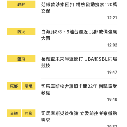
范織欽涉索回扣 橋檢發動搜索120萬
政經
交保
12:21
白海豚8/8、9離台最近 北部戒備強風
防災
大雨
12:02
長耀盃未來聯盟開打 UBA和SBL同場
體育
競技
19:47
司馬庫斯校舍無照卡關22年 衝擊童受
原鄉
環境
教權
19:40
司馬庫斯災後復建 立委前往考察盤點
交通
原鄉
需求
19:37