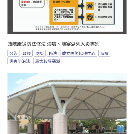
政院版災防法修法 海嘯、堰塞湖列入災害別
公告
政經
防災
修法
成立防災協作中心
海嘯
災害防治法
馬太鞍堰塞湖