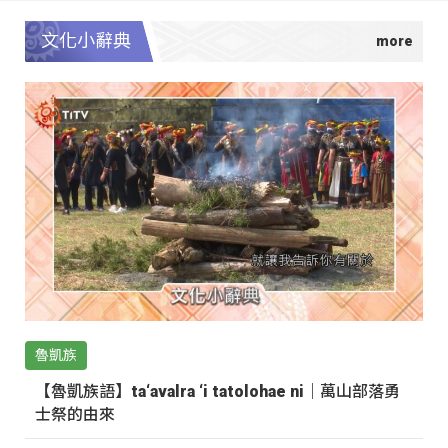
文化小辭典
魯凱族
【魯凱族語】ta‘avalra ‘i tatolohae ni｜萬山部落勇
士祭的由來