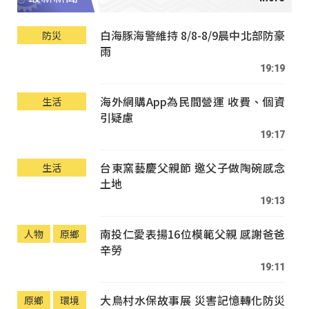
白海豚海警維持 8/8-8/9晨中北部防豪
防災
雨
19:19
海外網購App為民間營運 收費、個資
生活
引疑慮
19:17
台東窯藝慶父親節 邀父子做陶碗感念
生活
土地
19:13
南投仁愛表揚16位模範父親 感謝爸爸
人物
原鄉
辛勞
19:11
大鳥村水保故事展 災害記憶轉化防災
原鄉
環境