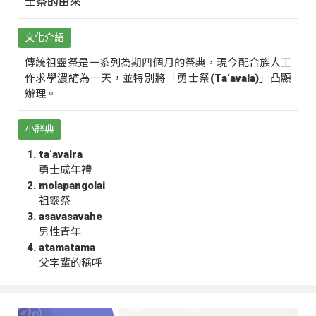
士祭的由來
文化介紹
傳統祖靈祭是一系列為期四個月的祭典，現今配合族人工
作求學濃縮為一天，並特別將「勇士祭(Ta‘avala)」凸顯
辦理。
小辭典
ta‘avalra
勇士成年禮
molapangolai
祖靈祭
asavasavahe
男性青年
atamatama
父字輩的稱呼