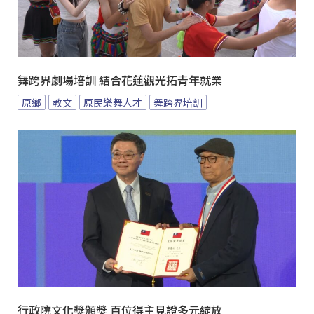
舞跨界劇場培訓 結合花蓮觀光拓青年就業
原鄉
教文
原民樂舞人才
舞跨界培訓
行政院文化獎頒獎 百位得主見證多元綻放