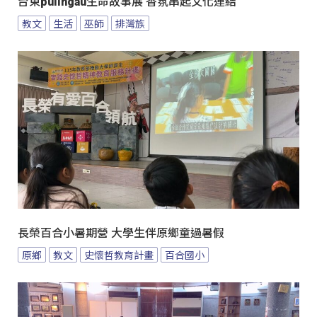
台東pulingau生命故事展 香氛串起文化連結
教文
生活
巫師
排灣族
長榮百合小暑期營 大學生伴原鄉童過暑假
原鄉
教文
史懷哲教育計畫
百合國小