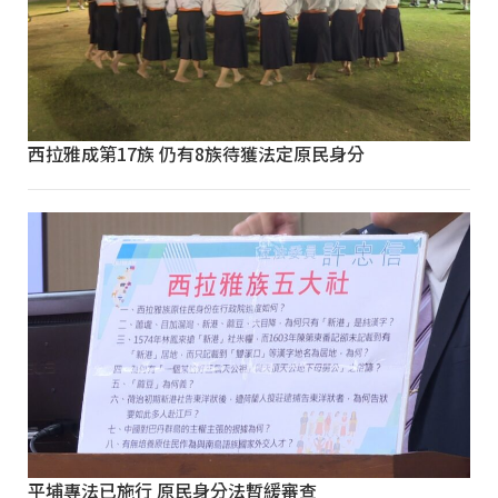
西拉雅成第17族 仍有8族待獲法定原民身分
平埔專法已施行 原民身分法暫緩審查