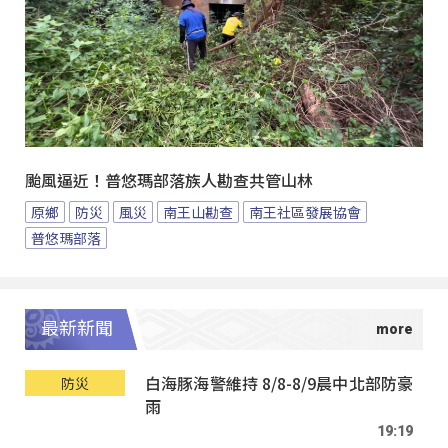
颱風逼近！普悠瑪部落族人勘查共管山林
原鄉
防災
風災
南王山勘查
南王社區發展協會
普悠瑪部落
最新新聞
白海豚海警維持 8/8-8/9晨中北部防豪
防災
雨
19:19