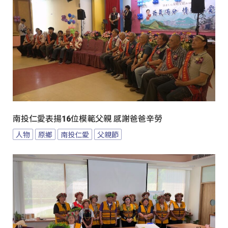
南投仁愛表揚16位模範父親 感謝爸爸辛勞
人物
原鄉
南投仁愛
父親節