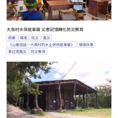
大鳥村水保故事展 災害記憶轉化防災教育
原鄉
環境
防災
風災
《山會說話－大鳥村的水土保持故事展》
環境改善
莫拉克風災
防災教育