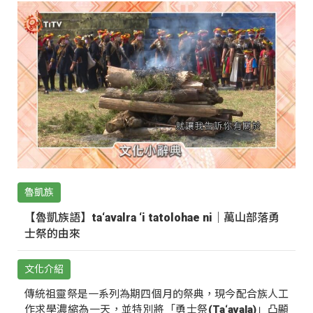
魯凱族
【魯凱族語】ta‘avalra ‘i tatolohae ni｜萬山部落勇
士祭的由來
文化介紹
傳統祖靈祭是一系列為期四個月的祭典，現今配合族人工
作求學濃縮為一天，並特別將「勇士祭(Ta‘avala)」凸顯