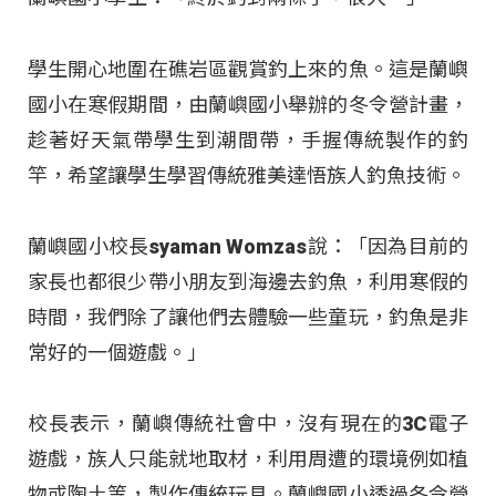
學生開心地圍在礁岩區觀賞釣上來的魚。這是蘭嶼
國小在寒假期間，由蘭嶼國小舉辦的冬令營計畫，
趁著好天氣帶學生到潮間帶，手握傳統製作的釣
竿，希望讓學生學習傳統雅美達悟族人釣魚技術。
蘭嶼國小校長syaman Womzas說：「因為目前的
家長也都很少帶小朋友到海邊去釣魚，利用寒假的
時間，我們除了讓他們去體驗一些童玩，釣魚是非
常好的一個遊戲。」
校長表示，蘭嶼傳統社會中，沒有現在的3C電子
遊戲，族人只能就地取材，利用周遭的環境例如植
物或陶土等，製作傳統玩具。蘭嶼國小透過冬令營