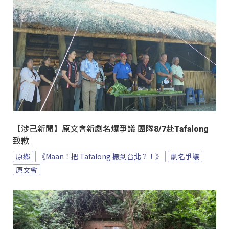
【涉己新聞】原文會新劇名爆爭議 團隊8/7赴Tafalong
致歉
原鄉
《Maan！把 Tafalong 搬到台北？！》
劇名爭議
原文會