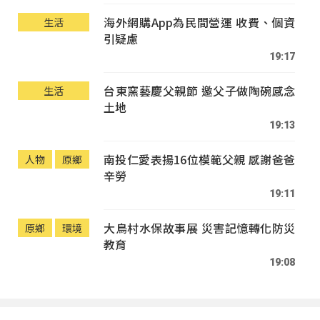
海外網購App為民間營運 收費、個資
生活
引疑慮
19:17
台東窯藝慶父親節 邀父子做陶碗感念
生活
土地
19:13
南投仁愛表揚16位模範父親 感謝爸爸
人物
原鄉
辛勞
19:11
大鳥村水保故事展 災害記憶轉化防災
原鄉
環境
教育
19:08