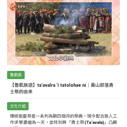
魯凱族
【魯凱族語】ta‘avalra ‘i tatolohae ni｜萬山部落勇
士祭的由來
文化介紹
傳統祖靈祭是一系列為期四個月的祭典，現今配合族人工
作求學濃縮為一天，並特別將「勇士祭(Ta‘avala)」凸顯