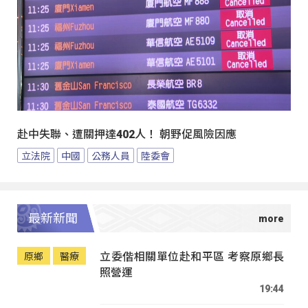
赴中失聯、遭關押達402人！ 朝野促風險因應
立法院
中國
公務人員
陸委會
最新新聞
立委偕相關單位赴和平區 考察原鄉長
原鄉
醫療
照營運
19:44