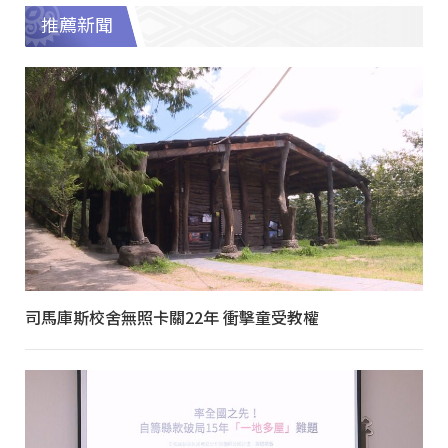
推薦新聞
司馬庫斯校舍無照卡關22年 衝擊童受教權