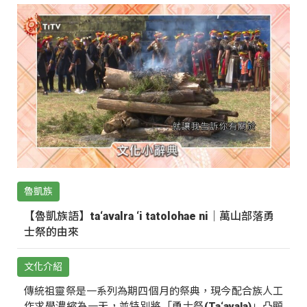
魯凱族
【魯凱族語】ta‘avalra ‘i tatolohae ni｜萬山部落勇
士祭的由來
文化介紹
傳統祖靈祭是一系列為期四個月的祭典，現今配合族人工
作求學濃縮為一天，並特別將「勇士祭(Ta‘avala)」凸顯