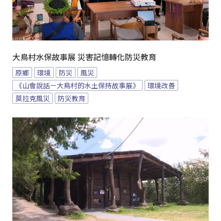
大鳥村水保故事展 災害記憶轉化防災教育
原鄉
環境
防災
風災
《山會說話－大鳥村的水土保持故事展》
環境改善
莫拉克風災
防災教育