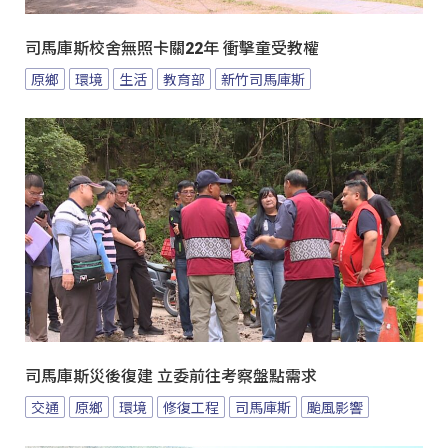
司馬庫斯校舍無照卡關22年 衝擊童受教權
原鄉
環境
生活
教育部
新竹司馬庫斯
司馬庫斯災後復建 立委前往考察盤點需求
交通
原鄉
環境
修復工程
司馬庫斯
颱風影響