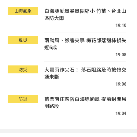
白海豚颱風暴風圈縮小 竹苗、台北山
山海氣象
區防大雨
19:10
兩颱風、猴害夾擊 梅花部落甜柿損失
風災
近6成
19:08
大豪雨炸尖石！ 落石阻路及時搶修交
防災
通未斷
19:06
苗栗南庄嚴防白海豚颱風 提前封閉易
防災
崩路段
19:04