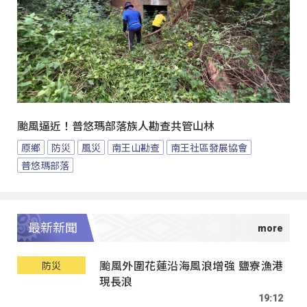
颱風逼近！普悠瑪部落族人勘查共管山林
原鄉
防災
風災
南王山勘查
南王社區發展協會
普悠瑪部落
最新新聞
颱風外圍花蓮沿海風浪增強 鹽寮漁港
防災
現長浪
19:12