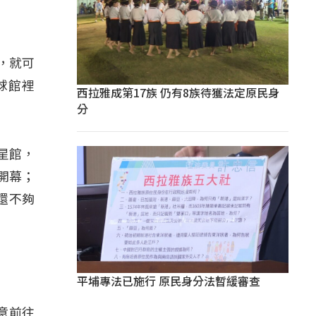
，就可
球館裡
西拉雅成第17族 仍有8族待獲法定原民身
分
星館，
開幕；
還不夠
平埔專法已施行 原民身分法暫緩審查
意前往