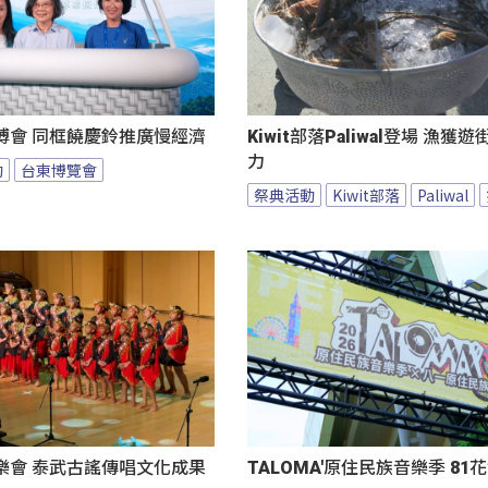
博會 同框饒慶鈴推廣慢經濟
Kiwit部落Paliwal登場 漁獲
力
動
台東博覽會
祭典活動
Kiwit部落
Paliwal
樂會 泰武古謠傳唱文化成果
TALOMA'原住民族音樂季 8