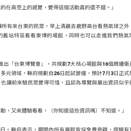
真的在高空上的感覺，覺得這個活動真的還不錯
。」
讓所有來台東的民眾，早上清晨去鹿野高台看熱氣球之外
的舊站特區看看東博的場館，同時也可以走進我們熱氣
推出「台東博覽會」，共規劃7大核心場館與16個周邊衛
多元領域，縣府規劃自26日起試營運，預計7月3日正式
，也讓前來驗民眾覺得可惜，且認為導覽與展出資訊似乎
活動，又來體驗看看，（你知道這些資訊嗎）不知道
。」
0日
。縣府表示，期間內所有展館皆採免費參觀，提醒有