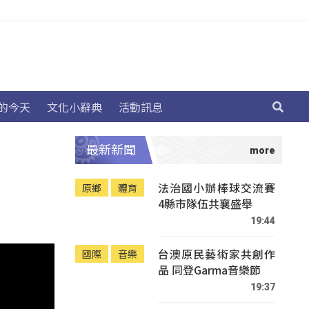
的今天
文化小辭典
活動訊息
最新新聞
法治國小辦棒球交流賽
原鄉
體育
4縣市隊伍共襄盛舉
19:44
台澳原民藝術家共創作
國際
音樂
品 同登Garma音樂節
19:37