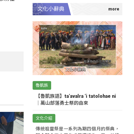
文化小辭典
魯凱族
【魯凱族語】ta‘avalra ‘i tatolohae ni
｜萬山部落勇士祭的由來
文化介紹
傳統祖靈祭是一系列為期四個月的祭典，