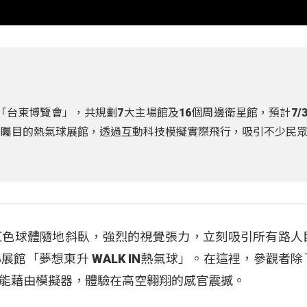
台東博覽會」，共規劃7大主場館及16個周邊衛星館，預計7/
受矚目的熱氣球展館，透過互動科技模擬實際飛行，吸引不少民
紅色球體隨地斜臥，強烈的視覺張力，立刻吸引所有路人
館「夢想東升 WALK IN熱氣球」。在這裡，參觀者除
能藉由模擬器，體驗在高空翱翔的感官震撼。