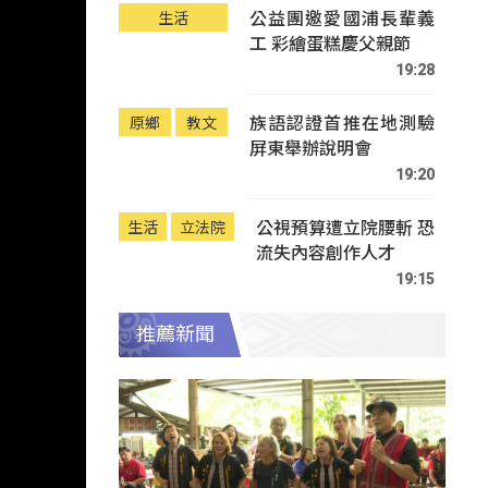
公益團邀愛國浦長輩義
生活
工 彩繪蛋糕慶父親節
19:28
族語認證首推在地測驗
原鄉
教文
屏東舉辦說明會
19:20
公視預算遭立院腰斬 恐
生活
立法院
流失內容創作人才
19:15
推薦新聞