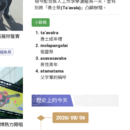
現今配合族人工作求學濃縮為一天，並特
別將「勇士祭(Ta‘avala)」凸顯辦理。
小辭典
ta‘avalra
遊街展狩獵實
勇士成年禮
molapangolai
捕魚祭
祖靈祭
asavasavahe
男性青年
atamatama
父字輩的稱呼
歷史上的今天
2026/ 08/ 06
1花博熱力開唱