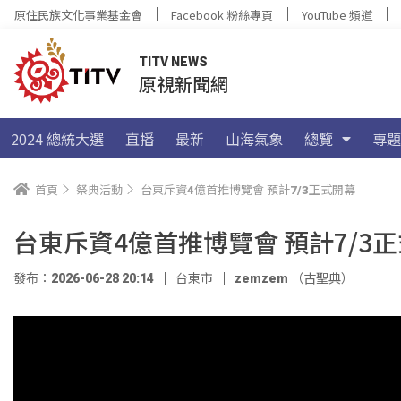
原住民族文化事業基金會
Facebook 粉絲專頁
YouTube 頻道
TITV NEWS
原視新聞網
2024 總統大選
直播
最新
山海氣象
總覽
專題
首頁
祭典活動
台東斥資4億首推博覽會 預計7/3正式開幕
台東斥資4億首推博覽會 預計7/3
發布：2026-06-28 20:14
台東市
zemzem （古聖典）