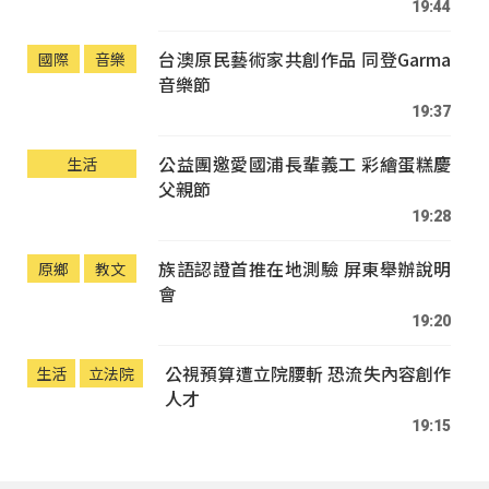
19:44
台澳原民藝術家共創作品 同登Garma
國際
音樂
音樂節
19:37
公益團邀愛國浦長輩義工 彩繪蛋糕慶
生活
父親節
19:28
族語認證首推在地測驗 屏東舉辦說明
原鄉
教文
會
19:20
公視預算遭立院腰斬 恐流失內容創作
生活
立法院
人才
19:15