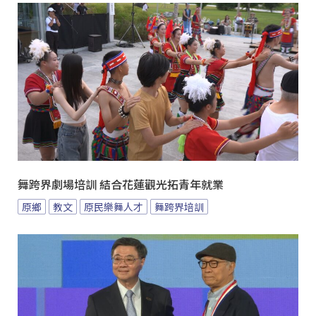
舞跨界劇場培訓 結合花蓮觀光拓青年就業
原鄉
教文
原民樂舞人才
舞跨界培訓