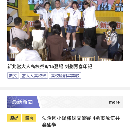
新北當大人高校祭8/15登場 刻劃青春印記
教文
當大人高校祭
高校原創畢業歌
最新新聞
法治國小辦棒球交流賽 4縣市隊伍共
原鄉
體育
襄盛舉