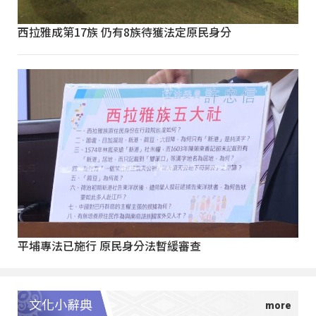
西拉雅成第17族 仍有8族待獲法定原民身分
平埔專法已施行 原民身分法暫緩審查
文化小辭典