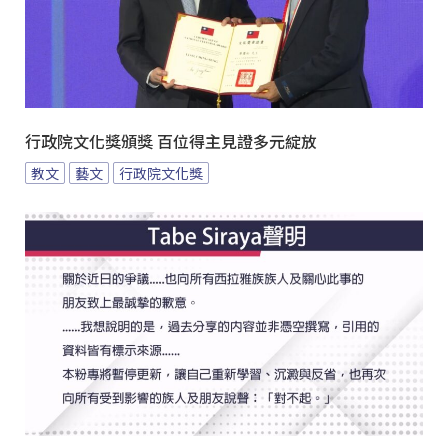
行政院文化獎頒獎 百位得主見證多元綻放
教文
藝文
行政院文化獎