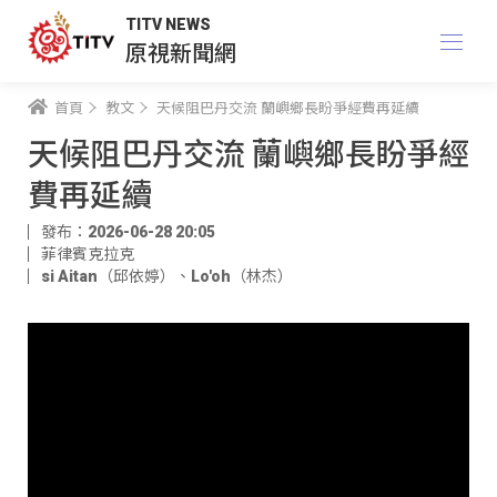
TITV NEWS
原視新聞網
首頁
教文
天候阻巴丹交流 蘭嶼鄉長盼爭經費再延續
天候阻巴丹交流 蘭嶼鄉長盼爭經
費再延續
發布：2026-06-28 20:05
菲律賓克拉克
si Aitan（邱依婷）
、
Lo'oh（林杰）