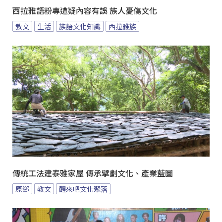
西拉雅語粉專遭疑內容有誤 族人憂傷文化
教文
生活
族語文化知識
西拉雅族
傳統工法建泰雅家屋 傳承擘劃文化、產業藍圖
原鄉
教文
醒來吧文化聚落