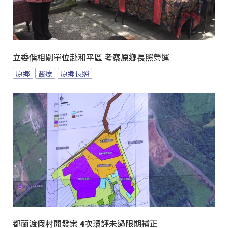
立委偕相關單位赴和平區 考察原鄉長照營運
原鄉
醫療
原鄉長照
都蘭渡假村開發案 4次環評未過限期補正