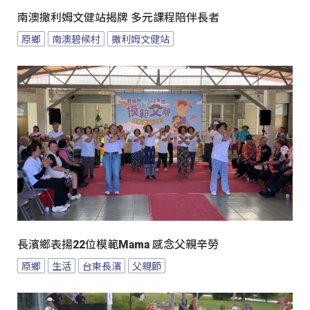
南澳撒利姆文健站揭牌 多元課程陪伴長者
原鄉
南澳碧候村
撒利姆文健站
長濱鄉表揚22位模範Mama 感念父親辛勞
原鄉
生活
台東長濱
父親節