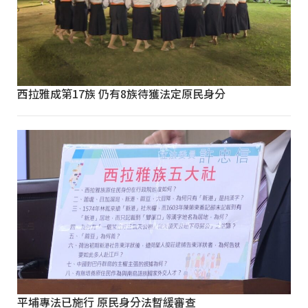
西拉雅成第17族 仍有8族待獲法定原民身分
平埔專法已施行 原民身分法暫緩審查