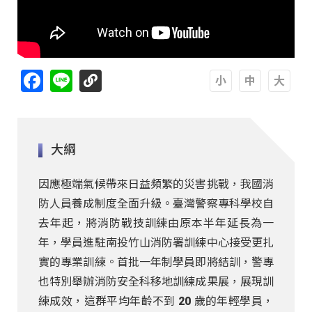
Facebook
Line
A
A
A
大綱
因應極端氣候帶來日益頻繁的災害挑戰，我國消
防人員養成制度全面升級。臺灣警察專科學校自
去年起，將消防戰技訓練由原本半年延長為一
年，學員進駐南投竹山消防署訓練中心接受更扎
實的專業訓練。首批一年制學員即將結訓，警專
也特別舉辦消防安全科移地訓練成果展，展現訓
練成效，這群平均年齡不到 20 歲的年輕學員，