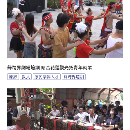
舞跨界劇場培訓 結合花蓮觀光拓青年就業
原鄉
教文
原民樂舞人才
舞跨界培訓