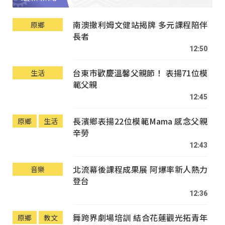
南澳撒利姆文健站揭牌 多元課程陪伴
原鄉
長者
12:50
台東市歡慶溫馨父親節！ 表揚71位模
生活
範父親
12:45
長濱鄉表揚22位模範Mama 感念父親
原鄉
生活
辛勞
12:43
北流幕後課程成果展 阿爆率新人熱力
音樂
登台
12:36
舞跨界劇場培訓 結合花蓮觀光拓青年
原鄉
教文