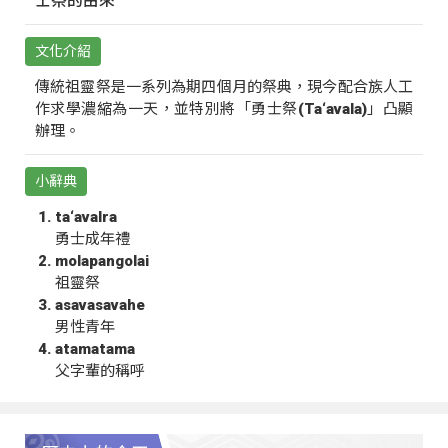
士祭的由來
文化介紹
傳統祖靈祭是一系列為期四個月的祭典，現今配合族人工
作求學濃縮為一天，並特別將「勇士祭(Ta‘avala)」凸顯
辦理。
小辭典
ta‘avalra
勇士成年禮
molapangolai
祖靈祭
asavasavahe
男性青年
atamatama
父字輩的稱呼