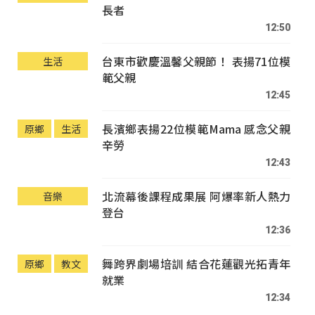
長者
12:50
台東市歡慶溫馨父親節！ 表揚71位模
生活
範父親
12:45
長濱鄉表揚22位模範Mama 感念父親
原鄉
生活
辛勞
12:43
北流幕後課程成果展 阿爆率新人熱力
音樂
登台
12:36
舞跨界劇場培訓 結合花蓮觀光拓青年
原鄉
教文
就業
12:34