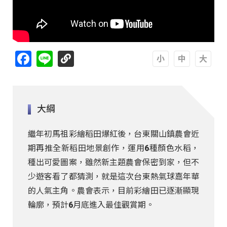
Facebook
Line
A
A
A
大綱
繼年初馬祖彩繪稻田爆紅後，台東關山鎮農會近
期再推全新稻田地景創作，運用6種顏色水稻，
種出可愛圖案，雖然新主題農會保密到家，但不
少遊客看了都猜測，就是這次台東熱氣球嘉年華
的人氣主角。農會表示，目前彩繪田已逐漸顯現
輪廓，預計6月底進入最佳觀賞期。