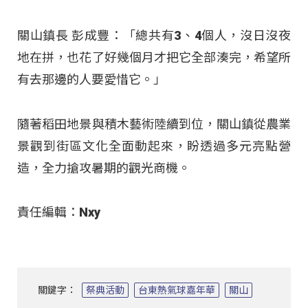
關山鎮長 彭成豐：「總共有3、4個人，沒日沒夜
地在拼，也花了好幾個月才把它全部湊完，希望所
有去那邊的人要愛惜它
。」
隨著稻田地景與積木藝術陸續到位，關山鎮從農業
景觀到街區文化全面動起來，盼透過多元亮點營
造，全力搶攻暑期的觀光商機
。
責任編輯：Nxy
關鍵字：
祭典活動
台東熱氣球嘉年華
關山