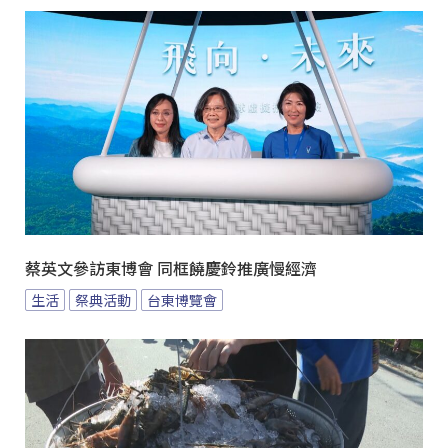
蔡英文參訪東博會 同框饒慶鈴推廣慢經濟
生活
祭典活動
台東博覽會