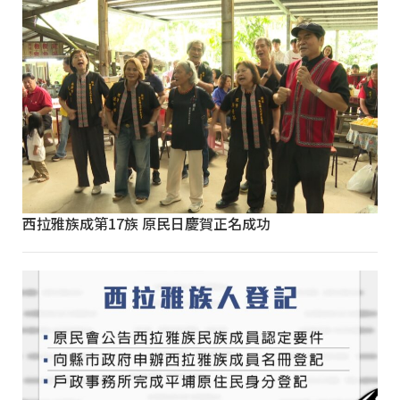
西拉雅族成第17族 原民日慶賀正名成功