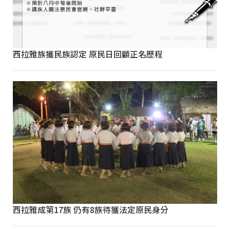
西拉雅族獲民族認定 原民日回顧正名歷程
西拉雅成第17族 仍有8族待獲法定原民身分