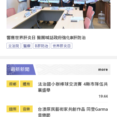
響應世界肝炎日 醫團喊話政府強化B肝防治
立法院
醫療
B肝防治
世界肝炎日
最新新聞
法治國小辦棒球交流賽 4縣市隊伍共
原鄉
體育
襄盛舉
19:44
台澳原民藝術家共創作品 同登Garma
國際
音樂
音樂節