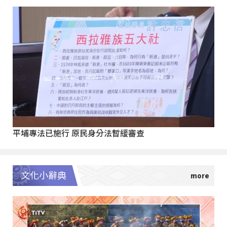
平埔專法已施行 原民身分法暫緩審查
文化小辭典