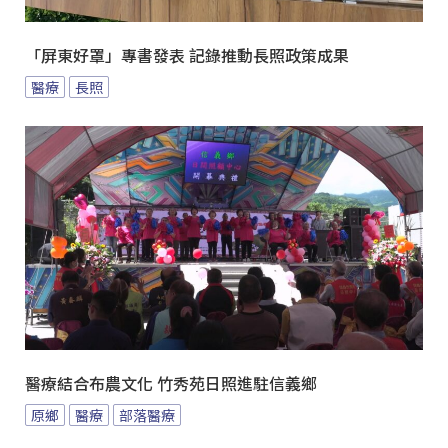
「屏東好罩」專書發表 記錄推動長照政策成果
醫療
長照
醫療結合布農文化 竹秀苑日照進駐信義鄉
原鄉
醫療
部落醫療