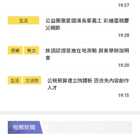
19:37
公益團邀愛國浦長輩義工 彩繪蛋糕慶
生活
父親節
19:28
族語認證首推在地測驗 屏東舉辦說明
原鄉
教文
會
19:20
公視預算遭立院腰斬 恐流失內容創作
生活
立法院
人才
19:15
推薦新聞