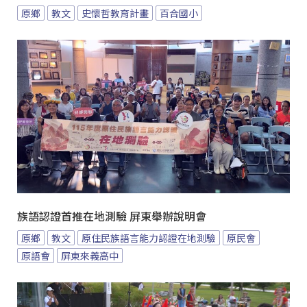
原鄉
教文
史懷哲教育計畫
百合國小
族語認證首推在地測驗 屏東舉辦說明會
原鄉
教文
原住民族語言能力認證在地測驗
原民會
原語會
屏東來義高中