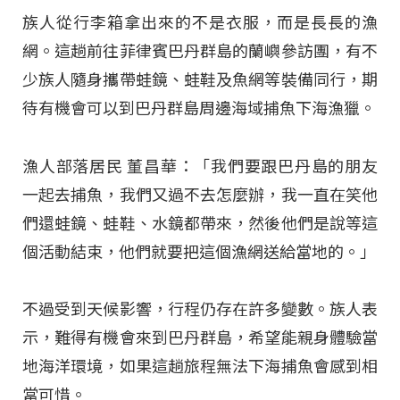
族人從行李箱拿出來的不是衣服，而是長長的漁
網。這趟前往菲律賓巴丹群島的蘭嶼參訪團，有不
少族人隨身攜帶蛙鏡、蛙鞋及魚網等裝備同行，期
待有機會可以到巴丹群島周邊海域捕魚下海漁獵。
漁人部落居民 董昌華：「我們要跟巴丹島的朋友
一起去捕魚，我們又過不去怎麼辦，我一直在笑他
們還蛙鏡、蛙鞋、水鏡都帶來，然後他們是說等這
個活動結束，他們就要把這個漁網送給當地的。」
不過受到天候影響，行程仍存在許多變數
。族人表
示，難得有機會來到巴丹群島，希望能親身體驗當
地海洋環境，如果這趟旅程無法下海捕魚會感到相
當可惜
。