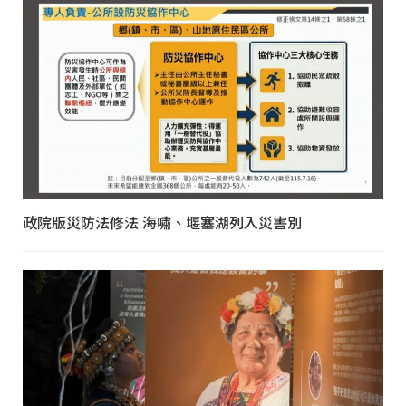
政院版災防法修法 海嘯、堰塞湖列入災害別