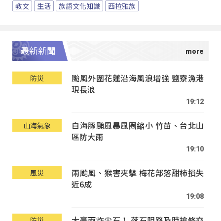
教文
生活
族語文化知識
西拉雅族
最新新聞
颱風外圍花蓮沿海風浪增強 鹽寮漁港
防災
現長浪
19:12
白海豚颱風暴風圈縮小 竹苗、台北山
山海氣象
區防大雨
19:10
兩颱風、猴害夾擊 梅花部落甜柿損失
風災
近6成
19:08
大豪雨炸尖石！ 落石阻路及時搶修交
防災