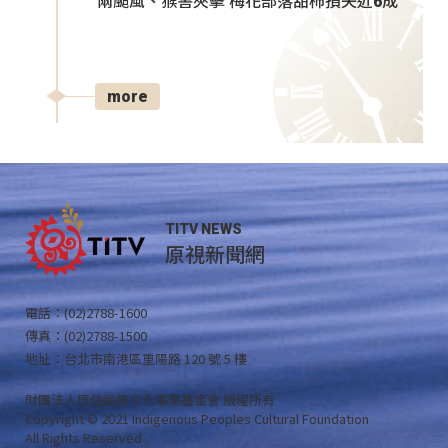
兩颱風、猴害夾擊 梅花部落甜柿損失近6成
more
TITV NEWS
原視新聞網
電話：(02)2788-1600
傳真：(02)2788-1500
地址：台北市南港區重陽路 120 號 5 樓
財團法人原住民族文化事業基金會 版權所有
Copyright © 2021 Indigenous Peoples Cultural Foundation
All Rights Reserved .