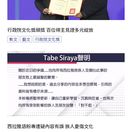
行政院文化獎頒獎 百位得主見證多元綻放
教文
藝文
行政院文化獎
西拉雅語粉專遭疑內容有誤 族人憂傷文化