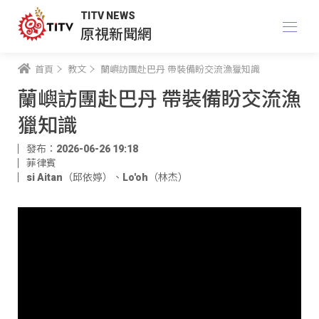
TITV NEWS
原視新聞網
首頁
教文
蘭嶼訪團赴巴丹 帶裝備盼交流漁獵知識
蘭嶼訪團赴巴丹 帶裝備盼交流漁
獵知識
發布：2026-06-26 19:18
菲律賓
si Aitan（邱依婷）
、
Lo'oh（林杰）