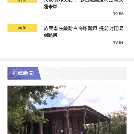
通未斷
19:06
苗栗南庄嚴防白海豚颱風 提前封閉易
防災
崩路段
19:04
推薦新聞