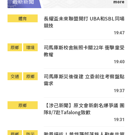
最新新聞
長耀盃未來聯盟開打 UBA和SBL同場
體育
競技
19:47
司馬庫斯校舍無照卡關22年 衝擊童受
原鄉
環境
教權
19:40
司馬庫斯災後復建 立委前往考察盤點
交通
原鄉
需求
19:37
【涉己新聞】原文會新劇名爆爭議 團
原鄉
隊8/7赴Tafalong致歉
19:31
颱風逼近！普悠瑪部落族人勘查共管
原鄉
防災