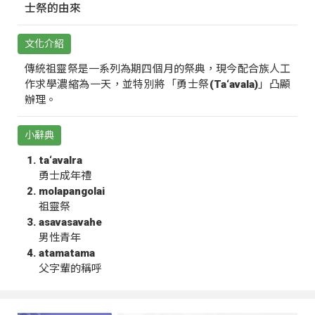
士祭的由來
文化介紹
傳統祖靈祭是一系列為期四個月的祭典，現今配合族人工
作求學濃縮為一天，並特別將「勇士祭(Ta‘avala)」凸顯
辦理。
小辭典
ta‘avalra
勇士成年禮
molapangolai
祖靈祭
asavasavahe
男性青年
atamatama
父字輩的稱呼