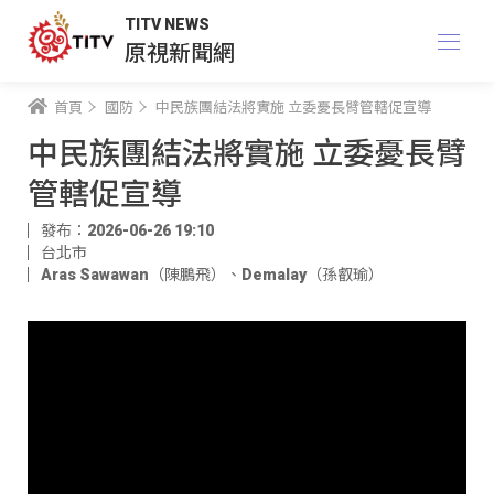
TITV NEWS
原視新聞網
首頁
國防
中民族團結法將實施 立委憂長臂管轄促宣導
中民族團結法將實施 立委憂長臂
管轄促宣導
發布：2026-06-26 19:10
台北市
Aras Sawawan（陳鵬飛）
、
Demalay（孫叡瑜）