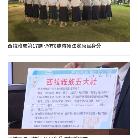
西拉雅成第17族 仍有8族待獲法定原民身分