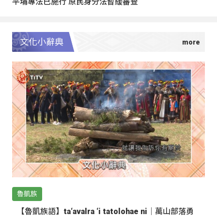
平埔專法已施行 原民身分法暫緩審查
文化小辭典
魯凱族
【魯凱族語】ta‘avalra ‘i tatolohae ni｜萬山部落勇