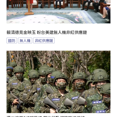
賴清德見金映玉 盼台美建無人機非紅供應鏈
國防
無人機
非紅供應鏈