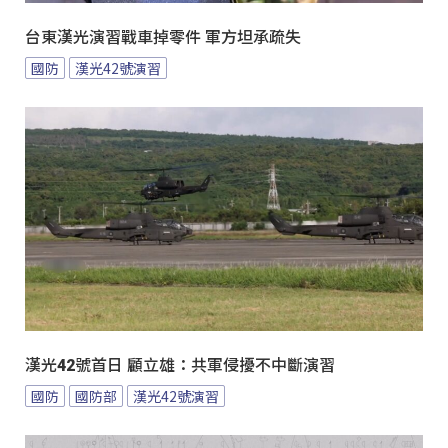
台東漢光演習戰車掉零件 軍方坦承疏失
國防
漢光42號演習
漢光42號首日 顧立雄：共軍侵擾不中斷演習
國防
國防部
漢光42號演習