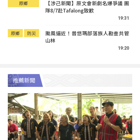
【涉己新聞】原文會新劇名爆爭議 團
原鄉
隊8/7赴Tafalong致歉
19:31
颱風逼近！普悠瑪部落族人勘查共管
原鄉
防災
山林
19:20
推薦新聞