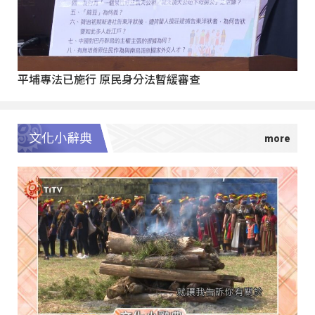
平埔專法已施行 原民身分法暫緩審查
文化小辭典