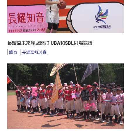
長耀盃未來聯盟開打 UBA和SBL同場競技
體育
長耀盃籃球賽