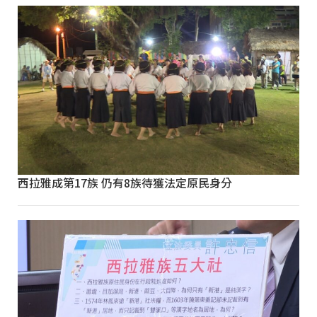
西拉雅成第17族 仍有8族待獲法定原民身分