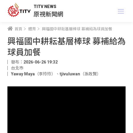
TITV NEWS
原視新聞網
首頁
體育
興福國中耕耘基層棒球 募補給為球員加餐
興福國中耕耘基層棒球 募補給為
球員加餐
發布：2026-06-26 19:32
台北市
Yaway Maya（李玲玲）
、
tjivuluwan（孫政賢）