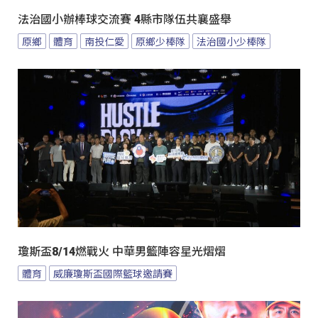
法治國小辦棒球交流賽 4縣市隊伍共襄盛舉
原鄉
體育
南投仁愛
原鄉少棒隊
法治國小少棒隊
瓊斯盃8/14燃戰火 中華男籃陣容星光熠熠
體育
威廉瓊斯盃國際籃球邀請賽