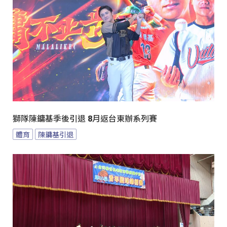
獅隊陳鏞基季後引退 8月返台東辦系列賽
體育
陳鏞基引退