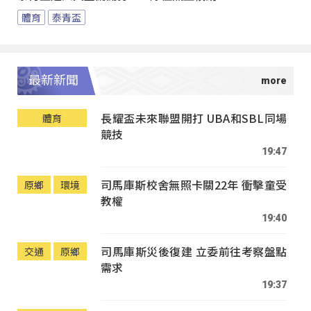
體育
泰青盃
最新新聞
長耀盃未來聯盟開打 UBA和SBL同場
體育
競技
19:47
司馬庫斯校舍無照卡關22年 衝擊童受
原鄉
環境
教權
19:40
司馬庫斯災後復建 立委前往考察盤點
交通
原鄉
需求
19:37