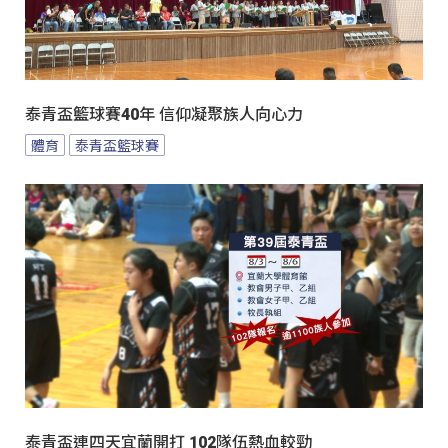
泰青盃籃球賽40年 信仰凝聚族人向心力
體育
泰青盃籃球賽
泰青盃連四天宜蘭開打 102隊伍熱血較勁