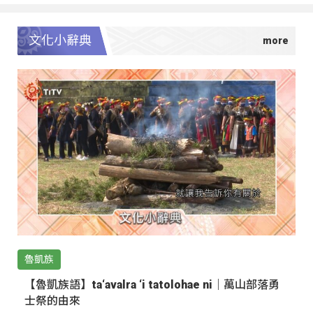
文化小辭典
魯凱族
【魯凱族語】ta‘avalra ‘i tatolohae ni｜萬山部落勇
士祭的由來