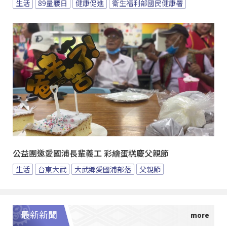
生活
89量腰日
健康促進
衛生福利部國民健康署
公益團邀愛國浦長輩義工 彩繪蛋糕慶父親節
生活
台東大武
大武鄉愛國浦部落
父親節
最新新聞