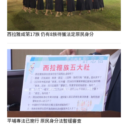
西拉雅成第17族 仍有8族待獲法定原民身分
平埔專法已施行 原民身分法暫緩審查