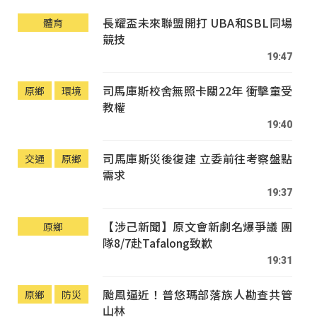
長耀盃未來聯盟開打 UBA和SBL同場
體育
競技
19:47
司馬庫斯校舍無照卡關22年 衝擊童受
原鄉
環境
教權
19:40
司馬庫斯災後復建 立委前往考察盤點
交通
原鄉
需求
19:37
【涉己新聞】原文會新劇名爆爭議 團
原鄉
隊8/7赴Tafalong致歉
19:31
颱風逼近！普悠瑪部落族人勘查共管
原鄉
防災
山林