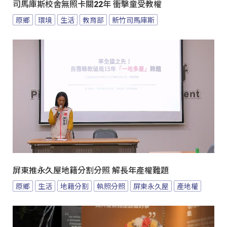
司馬庫斯校舍無照卡關22年 衝擊童受教權
原鄉
環境
生活
教育部
新竹司馬庫斯
屏東推永久屋地籍分割分照 解長年產權難題
原鄉
生活
地籍分割
執照分照
屏東永久屋
產地權