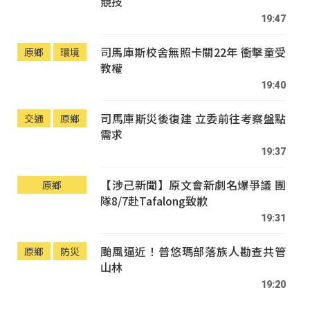
競技
19:47
司馬庫斯校舍無照卡關22年 衝擊童受
原鄉
環境
教權
19:40
司馬庫斯災後復建 立委前往考察盤點
交通
原鄉
需求
19:37
【涉己新聞】原文會新劇名爆爭議 團
原鄉
隊8/7赴Tafalong致歉
19:31
颱風逼近！普悠瑪部落族人勘查共管
原鄉
防災
山林
19:20