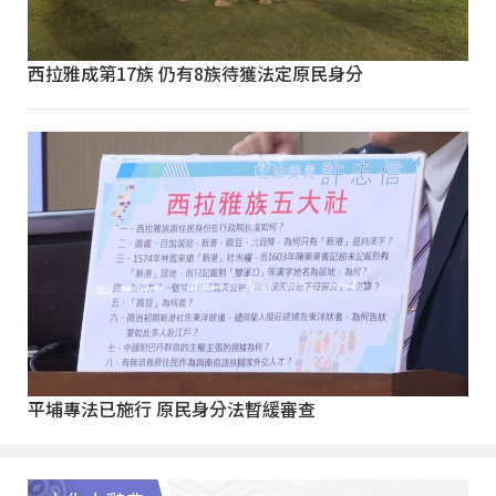
西拉雅成第17族 仍有8族待獲法定原民身分
平埔專法已施行 原民身分法暫緩審查