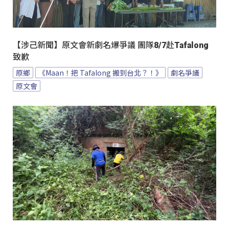
【涉己新聞】原文會新劇名爆爭議 團隊8/7赴Tafalong
致歉
原鄉
《Maan！把 Tafalong 搬到台北？！》
劇名爭議
原文會