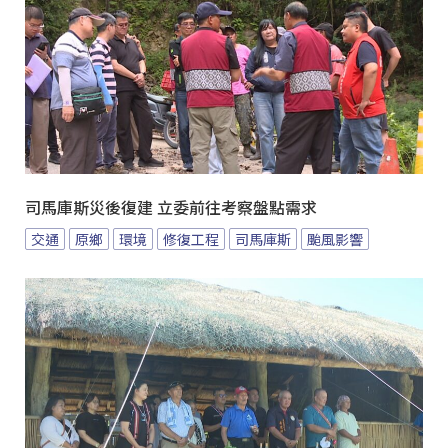
司馬庫斯災後復建 立委前往考察盤點需求
交通
原鄉
環境
修復工程
司馬庫斯
颱風影響