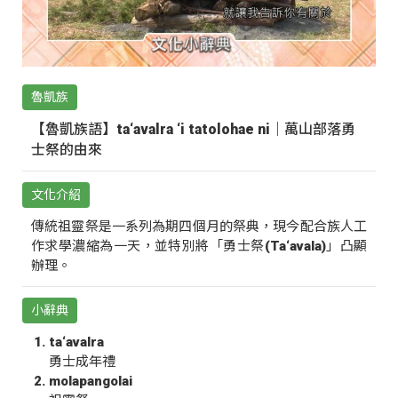
魯凱族
【魯凱族語】ta‘avalra ‘i tatolohae ni｜萬山部落勇
士祭的由來
文化介紹
傳統祖靈祭是一系列為期四個月的祭典，現今配合族人工
作求學濃縮為一天，並特別將「勇士祭(Ta‘avala)」凸顯
辦理。
小辭典
ta‘avalra
勇士成年禮
molapangolai