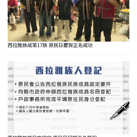
西拉雅族成第17族 原民日慶賀正名成功