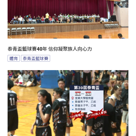
泰青盃籃球賽40年 信仰凝聚族人向心力
體育
泰青盃籃球賽