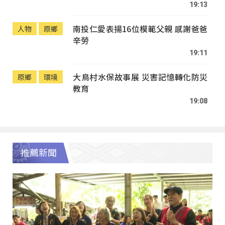
19:13
南投仁愛表揚16位模範父親 感謝爸爸
人物
原鄉
辛勞
19:11
大鳥村水保故事展 災害記憶轉化防災
原鄉
環境
教育
19:08
推薦新聞