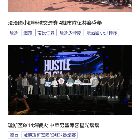
法治國小辦棒球交流賽 4縣市隊伍共襄盛舉
原鄉
體育
南投仁愛
原鄉少棒隊
法治國小少棒隊
瓊斯盃8/14燃戰火 中華男籃陣容星光熠熠
體育
威廉瓊斯盃國際籃球邀請賽