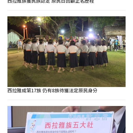
西拉雅族獲民族認定 原民日回顧正名歷程
西拉雅成第17族 仍有8族待獲法定原民身分