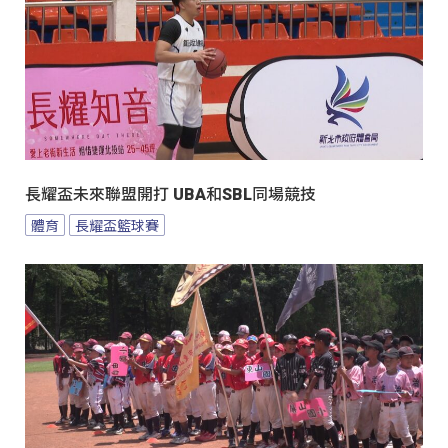
長耀盃未來聯盟開打 UBA和SBL同場競技
體育
長耀盃籃球賽