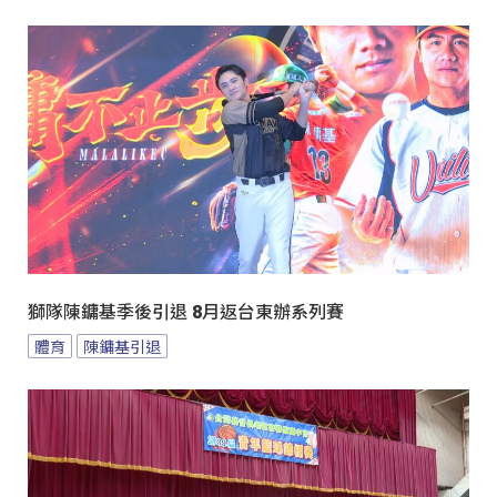
獅隊陳鏞基季後引退 8月返台東辦系列賽
體育
陳鏞基引退