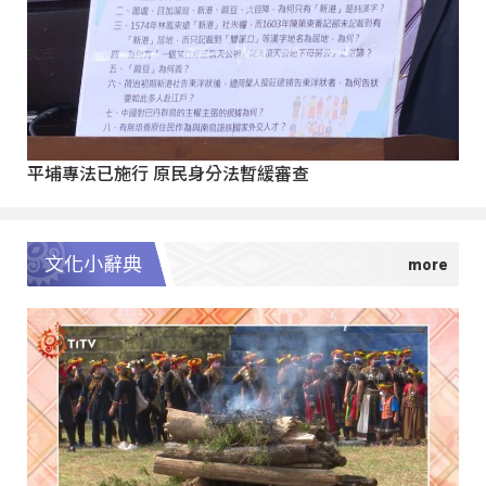
平埔專法已施行 原民身分法暫緩審查
文化小辭典