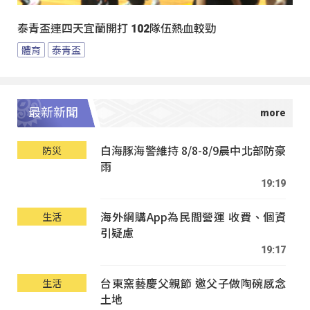
泰青盃連四天宜蘭開打 102隊伍熱血較勁
體育
泰青盃
最新新聞
白海豚海警維持 8/8-8/9晨中北部防豪
防災
雨
19:19
海外網購App為民間營運 收費、個資
生活
引疑慮
19:17
台東窯藝慶父親節 邀父子做陶碗感念
生活
土地