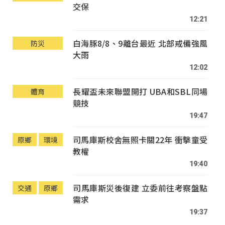
交保
12:21
白海豚8/8、9離台最近 北部戒備強風
防災
大雨
12:02
長耀盃未來聯盟開打 UBA和SBL同場
體育
競技
19:47
司馬庫斯校舍無照卡關22年 衝擊童受
原鄉
環境
教權
19:40
司馬庫斯災後復建 立委前往考察盤點
交通
原鄉
需求
19:37