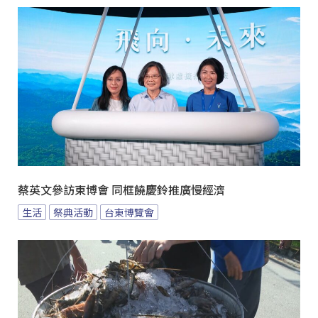
蔡英文參訪東博會 同框饒慶鈴推廣慢經濟
生活
祭典活動
台東博覽會