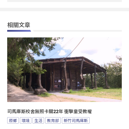
相關文章
司馬庫斯校舍無照卡關22年 衝擊童受教權
原鄉
環境
生活
教育部
新竹司馬庫斯