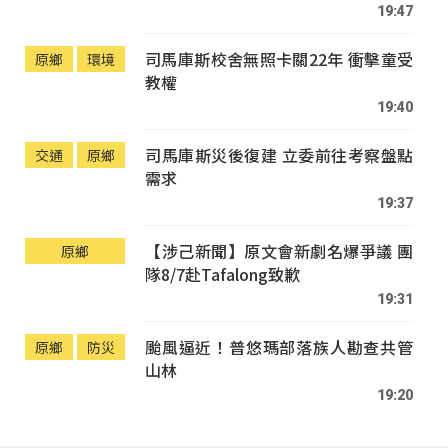
19:47
司馬庫斯校舍無照卡關22年 衝擊童受
原鄉
環境
教權
19:40
司馬庫斯災後復建 立委前往考察盤點
交通
原鄉
需求
19:37
【涉己新聞】原文會新劇名爆爭議 團
原鄉
隊8/7赴Tafalong致歉
19:31
颱風逼近！普悠瑪部落族人勘查共管
原鄉
防災
山林
19:20