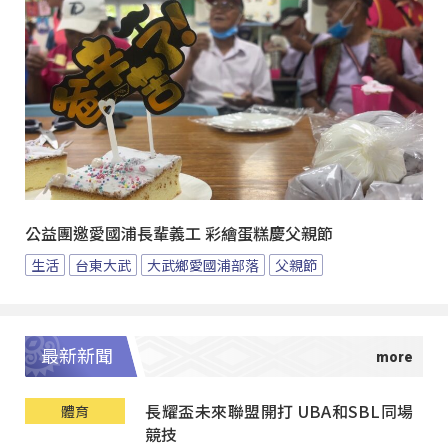
公益團邀愛國浦長輩義工 彩繪蛋糕慶父親節
生活
台東大武
大武鄉愛國浦部落
父親節
最新新聞
長耀盃未來聯盟開打 UBA和SBL同場
體育
競技