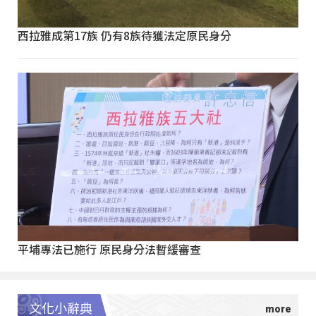
西拉雅成第17族 仍有8族待獲法定原民身分
平埔專法已施行 原民身分法暫緩審查
文化小辭典