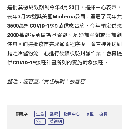
這批莫德納效期到今年4月23日，指揮中心表示，
去年7月22號與美國Moderna公司，簽署了兩年共
3500萬劑COVID-19疫苗供應合約，今年預定供應
2000萬劑疫苗做為基礎劑、基礎加強劑或追加劑
使用。而這批疫苗完成通關程序後，會直接運送到
指定冷儲物流中心進行後續檢驗封緘作業，會再提
供COVID-19接種計畫所列的實施對象接種。
整理：施容亘／責任編輯：張嘉容
關鍵字：
生活
醫療
指揮中心
接種
疫情
疫苗
莫德納