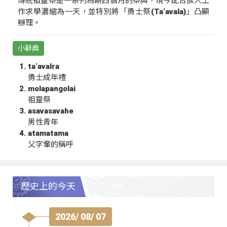
傳統祖靈祭是一系列為期四個月的祭典，現今配合族人工
作求學濃縮為一天，並特別將「勇士祭(Ta‘avala)」凸顯
辦理。
小辭典
ta‘avalra
勇士成年禮
molapangolai
祖靈祭
asavasavahe
男性青年
atamatama
父字輩的稱呼
歷史上的今天
2026/ 08/ 07