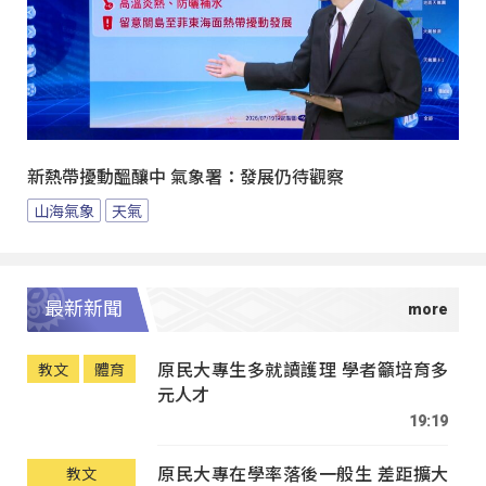
新熱帶擾動醞釀中 氣象署：發展仍待觀察
山海氣象
天氣
最新新聞
原民大專生多就讀護理 學者籲培育多
教文
體育
元人才
19:19
原民大專在學率落後一般生 差距擴大
教文