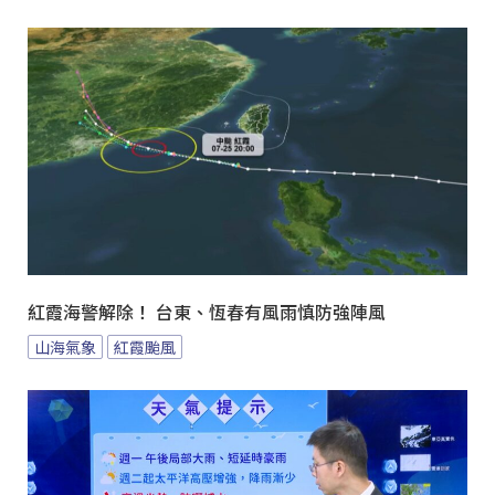
紅霞海警解除！ 台東、恆春有風雨慎防強陣風
山海氣象
紅霞颱風