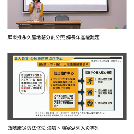
屏東推永久屋地籍分割分照 解長年產權難題
政院版災防法修法 海嘯、堰塞湖列入災害別