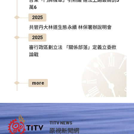
台東「門牌機車」引熱議 違法上路最高罰3
萬6
2025
共管丹大林道生態永續 林保署辦說明會
2025
審行政區劃立法 「關係部落」定義立委掀
論戰
more
TITV NEWS
原視新聞網