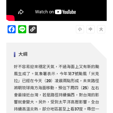
Facebook
Line
A
A
A
大綱
好不容易迎來穩定天氣，不過海面上又有新的颱
風生成了。氣象署表示，今年第7號颱風「米克
拉」已經在今天（20）凌晨兩點形成，未來路徑
將朝琉球南方海面移動，預估下周四（25）左右
會最接近台灣，若是路徑持續偏西，對台灣的影
響就會變大。另外，受到太平洋高壓影響，全台
持續高溫炎熱，部分地區甚至上看37度。帶您一