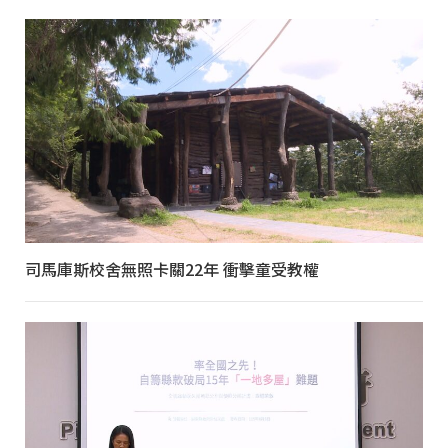
司馬庫斯校舍無照卡關22年 衝擊童受教權