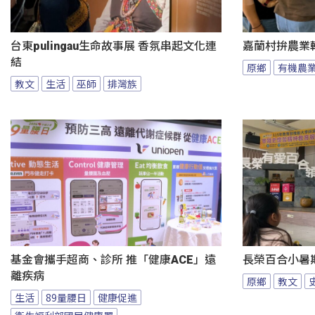
台東pulingau生命故事展 香氛串起文化連
嘉蘭村拚農業
結
原鄉
有機農
教文
生活
巫師
排灣族
基金會攜手超商、診所 推「健康ACE」遠
長榮百合小暑
離疾病
原鄉
教文
生活
89量腰日
健康促進