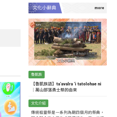
文化小辭典
魯凱族
【魯凱族語】ta‘avalra ‘i tatolohae ni
｜萬山部落勇士祭的由來
文化介紹
傳統祖靈祭是一系列為期四個月的祭典，