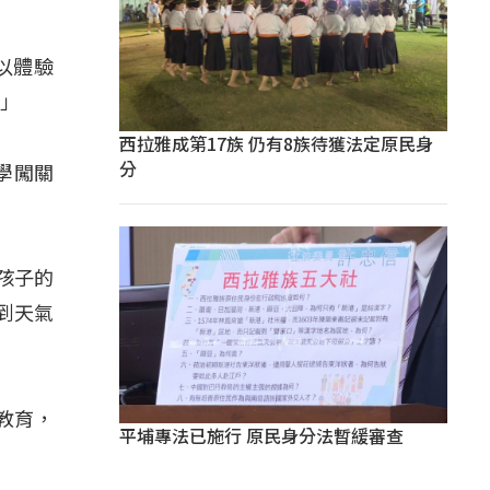
以體驗
。」
西拉雅成第17族 仍有8族待獲法定原民身
分
學闖關
孩子的
到天氣
教育，
平埔專法已施行 原民身分法暫緩審查