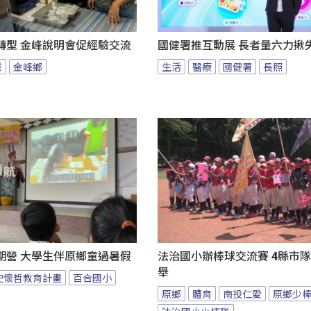
轉型 金峰說明會促經驗交流
國健署推互動展 長者量六力揪
業
金峰鄉
生活
醫療
國健署
長照
期營 大學生伴原鄉童過暑假
法治國小辦棒球交流賽 4縣市
舉
史懷哲教育計畫
百合國小
原鄉
體育
南投仁愛
原鄉少