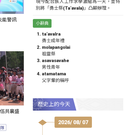
現今配合族人工作求學濃縮為一天，並特
別將「勇士祭(Ta‘avala)」凸顯辦理。
失能警訊
小辭典
ta‘avalra
勇士成年禮
molapangolai
祖靈祭
asavasavahe
男性青年
atamatama
父字輩的稱呼
歷史上的今天
隊伍共襄盛
2026/ 08/ 07
棒隊