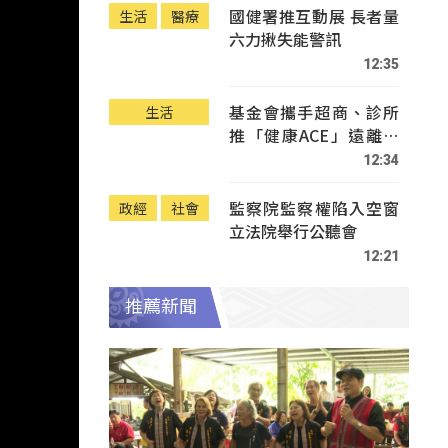
國健署推互動展 長者量
生活
醫療
六力揪失能警訊
12:35
基金會攜手超商、診所
生活
推「健康ACE」遠離疾
病
12:34
監察院監察權陷入空窗
政經
社會
立法院舉行公聽會
12:21
推薦新聞