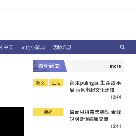
的今天
文化小辭典
活動訊息
最新新聞
台東pulingau生命故事
教文
生活
展 香氛串起文化連結
12:44
嘉蘭村拚農業轉型 金峰
原鄉
說明會促經驗交流
12:41