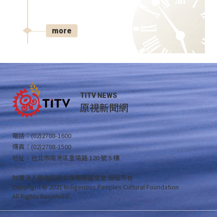
more
TITV NEWS
原視新聞網
電話：(02)2788-1600
傳真：(02)2788-1500
地址：台北市南港區重陽路 120 號 5 樓
財團法人原住民族文化事業基金會 版權所有
Copyright © 2021 Indigenous Peoples Cultural Foundation
All Rights Reserved .