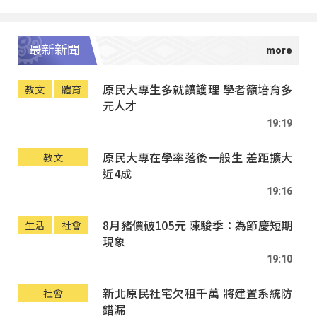
最新新聞
原民大專生多就讀護理 學者籲培育多
教文
體育
元人才
19:19
原民大專在學率落後一般生 差距擴大
教文
近4成
19:16
8月豬價破105元 陳駿季：為節慶短期
生活
社會
現象
19:10
新北原民社宅欠租千萬 將建置系統防
社會
錯漏