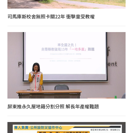
司馬庫斯校舍無照卡關22年 衝擊童受教權
屏東推永久屋地籍分割分照 解長年產權難題