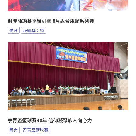
獅隊陳鏞基季後引退 8月返台東辦系列賽
體育
陳鏞基引退
泰青盃籃球賽40年 信仰凝聚族人向心力
體育
泰青盃籃球賽