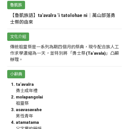
魯凱族
【魯凱族語】ta‘avalra ‘i tatolohae ni｜萬山部落勇
士祭的由來
文化介紹
傳統祖靈祭是一系列為期四個月的祭典，現今配合族人工
作求學濃縮為一天，並特別將「勇士祭(Ta‘avala)」凸顯
辦理。
小辭典
ta‘avalra
勇士成年禮
molapangolai
祖靈祭
asavasavahe
男性青年
atamatama
父字輩的稱呼