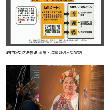
政院版災防法修法 海嘯、堰塞湖列入災害別