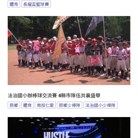
體育
長耀盃籃球賽
法治國小辦棒球交流賽 4縣市隊伍共襄盛舉
原鄉
體育
南投仁愛
原鄉少棒隊
法治國小少棒隊