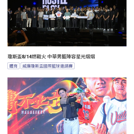
瓊斯盃8/14燃戰火 中華男籃陣容星光熠熠
體育
威廉瓊斯盃國際籃球邀請賽