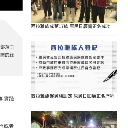
西拉雅族成第17族 原民日慶賀正名成功
授部落口
媒體的錄
西拉雅族獲民族認定 原民日回顧正名歷程
客實踐
。
們或者