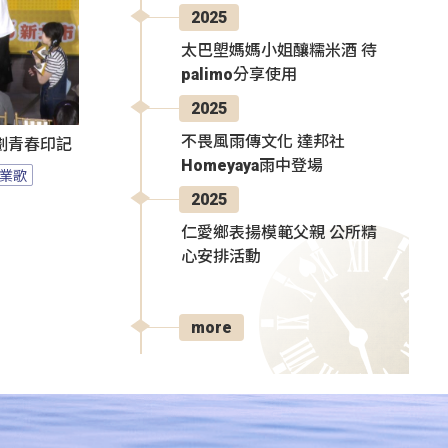
2025
太巴塱媽媽小姐釀糯米酒 待
palimo分享使用
2025
不畏風雨傳文化 達邦社
刻劃青春印記
Homeyaya雨中登場
業歌
2025
仁愛鄉表揚模範父親 公所精
心安排活動
more