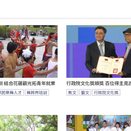
訓 結合花蓮觀光拓青年就業
行政院文化獎頒獎 百位得主見
原民樂舞人才
舞跨界培訓
教文
藝文
行政院文化獎