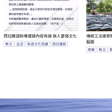
西拉雅語粉專遭疑內容有誤 族人憂傷文化
傳統工法建泰
藍圖
教文
生活
族語文化知識
西拉雅族
原鄉
教文