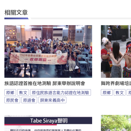
相關文章
族語認證首推在地測驗 屏東舉辦說明會
舞跨界劇場培
原鄉
教文
原住民族語言能力認證在地測驗
原鄉
教文
原民會
原語會
屏東來義高中