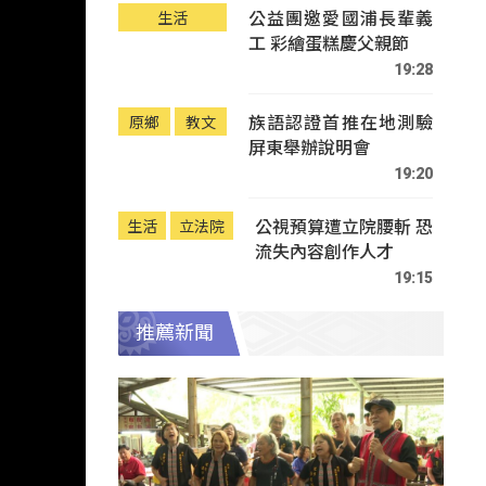
公益團邀愛國浦長輩義
生活
工 彩繪蛋糕慶父親節
19:28
族語認證首推在地測驗
原鄉
教文
屏東舉辦說明會
19:20
公視預算遭立院腰斬 恐
生活
立法院
流失內容創作人才
19:15
推薦新聞