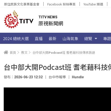
原住民族文化事業基金會
Facebook 粉絲專頁
YouTube 頻道
TITV NEWS
原視新聞網
2024 總統大選
直播
最新
山海氣象
總覽
專題
首頁
教文
台中部大開Podcast班 耆老藉科技傳承族語
台中部大開Podcast班 耆老藉科
發布：2026-06-23 12:32
台中市報導
Hundiv