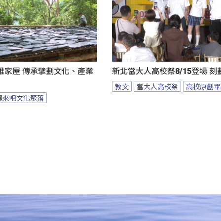
雅家屋 傳承擘劃文化、產業
新北當大人高校祭8/15登場 
教文
當大人高校祭
高校原創畢
醒來吧文化聚落