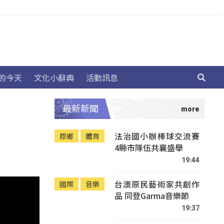
的今天
文化小辭典
活動訊息
最新新聞
法治國小辦棒球交流賽
原鄉
體育
4縣市隊伍共襄盛舉
19:44
台澳原民藝術家共創作
國際
音樂
品 同登Garma音樂節
19:37