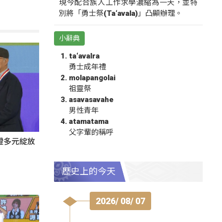
現今配合族人工作求學濃縮為一天，並特
別將「勇士祭(Ta‘avala)」凸顯辦理。
小辭典
ta‘avalra
勇士成年禮
molapangolai
祖靈祭
asavasavahe
男性青年
atamatama
父字輩的稱呼
證多元綻放
歷史上的今天
2026/ 08/ 07