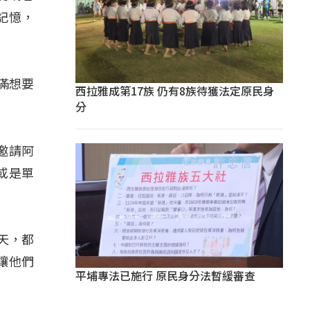
記憶，
滿想要
西拉雅成第17族 仍有8族待獲法定原民身
分
邀請阿
或是單
天，都
讓他們
平埔專法已施行 原民身分法暫緩審查