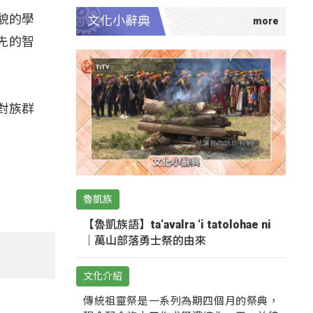
貌的學
文化小辭典
先的智
對族群
魯凱族
【魯凱族語】ta‘avalra ‘i tatolohae ni
｜萬山部落勇士祭的由來
文化介紹
傳統祖靈祭是一系列為期四個月的祭典，