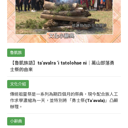
魯凱族
【魯凱族語】ta‘avalra ‘i tatolohae ni｜萬山部落勇
士祭的由來
文化介紹
傳統祖靈祭是一系列為期四個月的祭典，現今配合族人工
作求學濃縮為一天，並特別將「勇士祭(Ta‘avala)」凸顯
辦理。
小辭典