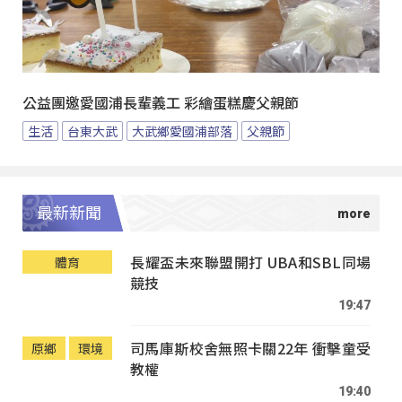
公益團邀愛國浦長輩義工 彩繪蛋糕慶父親節
生活
台東大武
大武鄉愛國浦部落
父親節
最新新聞
長耀盃未來聯盟開打 UBA和SBL同場
體育
競技
19:47
司馬庫斯校舍無照卡關22年 衝擊童受
原鄉
環境
教權
19:40