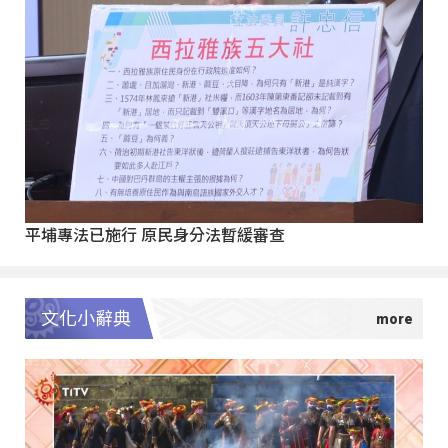
平埔專法已施行 原民身分法暫緩審查
文化小辭典