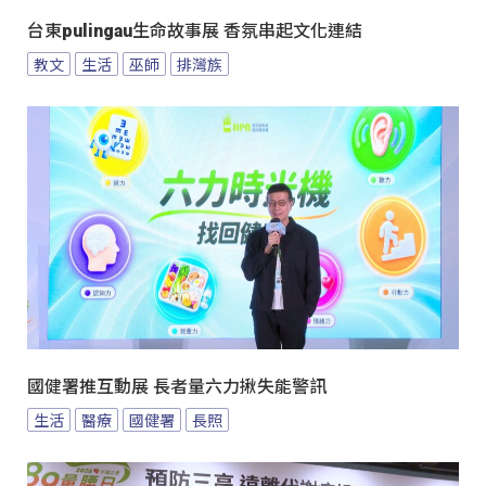
台東pulingau生命故事展 香氛串起文化連結
教文
生活
巫師
排灣族
國健署推互動展 長者量六力揪失能警訊
生活
醫療
國健署
長照