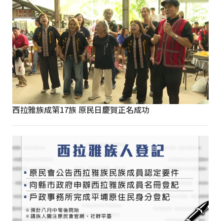
西拉雅族成第17族 原民日慶賀正名成功