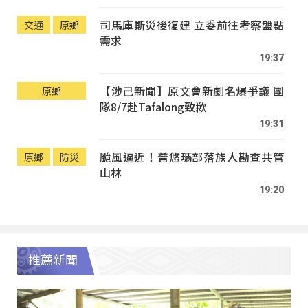
司馬庫斯災後復建 立委前往考察盤點
交通
原鄉
需求
19:37
【涉己新聞】原文會新劇名爆爭議 團
原鄉
隊8/7赴Tafalong致歉
19:31
颱風逼近！普悠瑪部落族人勘查共管
原鄉
防災
山林
19:20
推薦新聞