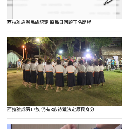
西拉雅族獲民族認定 原民日回顧正名歷程
西拉雅成第17族 仍有8族待獲法定原民身分