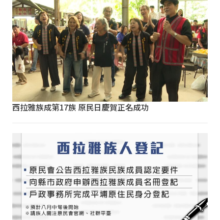
西拉雅族成第17族 原民日慶賀正名成功