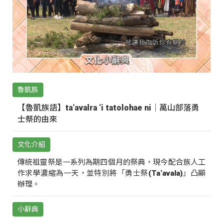
魯凱族
【魯凱族語】ta‘avalra ‘i tatolohae ni｜萬山部落勇
士祭的由來
文化介紹
傳統祖靈祭是一系列為期四個月的祭典，現今配合族人工
作求學濃縮為一天，並特別將「勇士祭(Ta‘avala)」凸顯
辦理。
小辭典