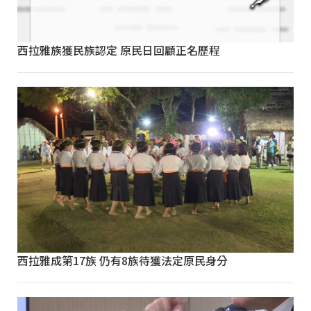
西拉雅族獲民族認定 原民日回顧正名歷程
西拉雅成第17族 仍有8族待獲法定原民身分