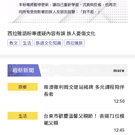
西拉雅語粉專遭疑內容有誤 族人憂傷文化
教文
生活
族語文化知識
西拉雅族
最新新聞
南澳撒利姆文健站揭牌 多元課程陪伴
原鄉
長者
12:50
台東市歡慶溫馨父親節！ 表揚71位模
生活
範父親
12:45