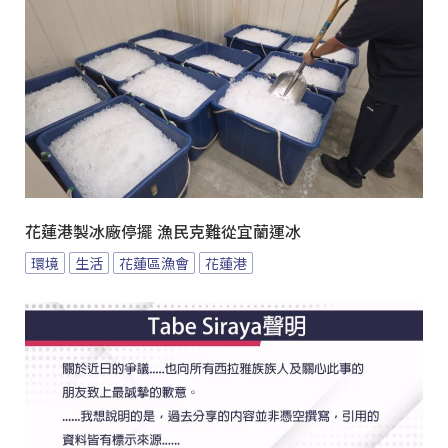
花蓮港製冰廠停擺 漁民克難從宜蘭運冰
環境
生活
花蓮區漁會
花蓮港