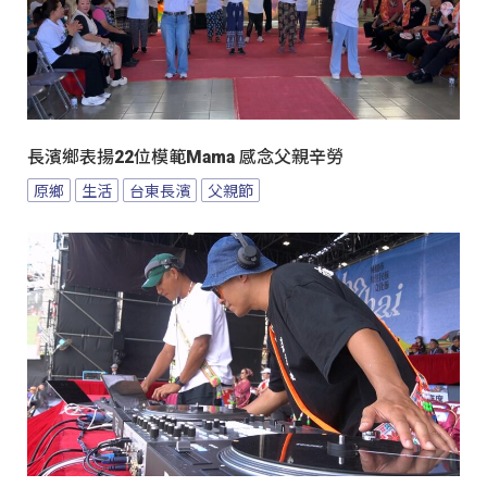
長濱鄉表揚22位模範Mama 感念父親辛勞
原鄉
生活
台東長濱
父親節