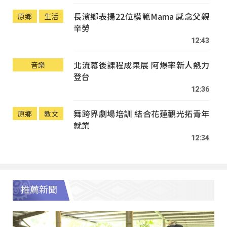
長濱鄉表揚22位模範Mama 感念父親
原鄉
生活
辛勞
12:43
北流幕後課程成果展 阿爆率新人熱力
音樂
登台
12:36
舞跨界劇場培訓 結合花蓮觀光拓青年
原鄉
教文
就業
12:34
推薦新聞