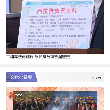
平埔專法已施行 原民身分法暫緩審查
文化小辭典