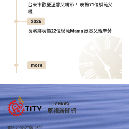
台東市歡慶溫馨父親節！ 表揚71位模範父
親
2026
長濱鄉表揚22位模範Mama 感念父親辛勞
more
TITV NEWS
原視新聞網
電話：(02)2788-1600