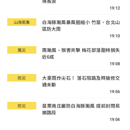
現長浪
19:12
白海豚颱風暴風圈縮小 竹苗、台北山
山海氣象
區防大雨
19:10
兩颱風、猴害夾擊 梅花部落甜柿損失
風災
近6成
19:08
大豪雨炸尖石！ 落石阻路及時搶修交
防災
通未斷
19:06
苗栗南庄嚴防白海豚颱風 提前封閉易
防災
崩路段
19:04