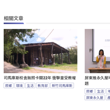
相關文章
司馬庫斯校舍無照卡關22年 衝擊童受教權
屏東推永久屋
題
原鄉
環境
生活
教育部
新竹司馬庫斯
原鄉
生活
屏東永久屋