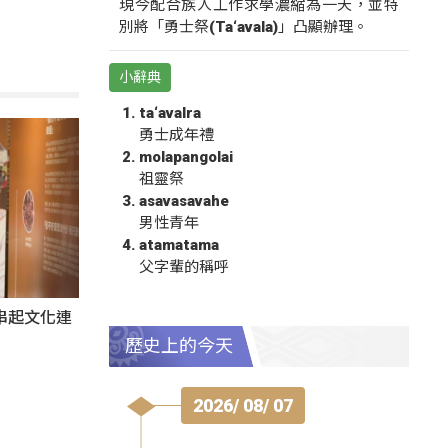
現今配合族人工作求學濃縮為一天，並特
別將「勇士祭(Ta‘avala)」凸顯辦理。
小辭典
ta‘avalra
勇士成年禮
molapangolai
祖靈祭
asavasavahe
男性青年
atamatama
父字輩的稱呼
氛串起文化連
歷史上的今天
2026/ 08/ 07