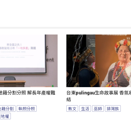
地籍分割分照 解長年產權難
台東pulingau生命故事展 香
結
地籍分割
執照分照
教文
生活
巫師
排灣族
產地權