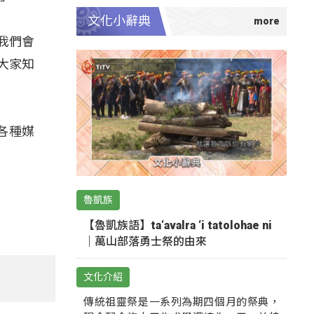
文化小辭典
我們會
大家知
各種媒
魯凱族
【魯凱族語】ta‘avalra ‘i tatolohae ni
｜萬山部落勇士祭的由來
文化介紹
傳統祖靈祭是一系列為期四個月的祭典，