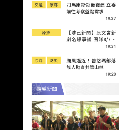
司馬庫斯災後復建 立委
交通
原鄉
前往考察盤點需求
19:37
【涉己新聞】原文會新
原鄉
劇名爆爭議 團隊8/7赴
Tafalong致歉
19:31
颱風逼近！普悠瑪部落
原鄉
防災
族人勘查共管山林
19:20
推薦新聞