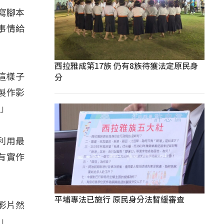
寫腳本
事情給
西拉雅成第17族 仍有8族待獲法定原民身
分
這樣子
製作影
。」
利用最
有實作
平埔專法已施行 原民身分法暫緩審查
影片然
。」