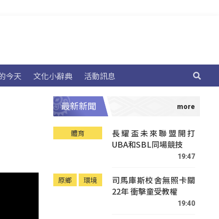
的今天
文化小辭典
活動訊息
最新新聞
長耀盃未來聯盟開打
體育
UBA和SBL同場競技
19:47
司馬庫斯校舍無照卡關
原鄉
環境
22年 衝擊童受教權
19:40