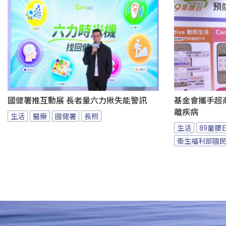
國健署推互動展 長者量六力揪失能警訊
基金會攜手超商
離疾病
生活
醫療
國健署
長照
生活
89量腰
衛生福利部國