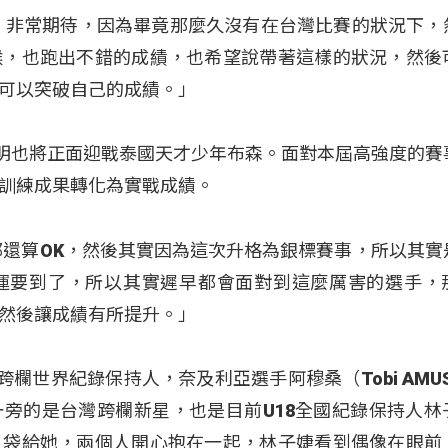
，非常期待，因為畢竟那麼久沒有在台灣比賽的狀況下，
候，也跑出不錯的成績，也希望說帶著這樣的狀況，然後
可以突破自己的成績。」
諺明也將正面迎戰泰國天才少年布森。
面對本屆高強度的賽
訓練成果轉化為實戰成績。
都還算OK，然後其實因為這次升格為銀標賽事，所以其實
運要到了，所以其實遲早都會面對到這麼厲害的選手，
然後讓成績有所提升。」
欄世界紀錄保持人，奈及利亞選手阿穆桑（Tobi AMU
旁的是台灣跨欄新星，也是目前U18全國紀錄保持人林
人袋給她，兩個人開心抱在一起，林子婕看到偶像在眼前