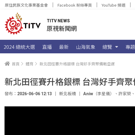
原住民族文化事業基金會
Facebook 粉絲專頁
YouTube 頻道
TITV NEWS
原視新聞網
2024 總統大選
直播
最新
山海氣象
總覽
專題
首頁
體育
新北田徑賽升格銀標 台灣好手齊聚備戰亞運
新北田徑賽升格銀標 台灣好手齊聚
發布：2026-06-06 12:13
新北板橋
Aniw（李星儀）
、
許家榮