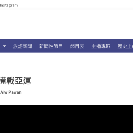
Instagram
族語新聞
新聞性節目
節目表
主播專區
歷史上
備戰亞運
、
Aiw Pawan