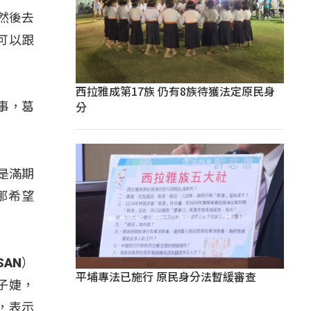
然後去
可以跟
西拉雅成第17族 仍有8族待獲法定原民身
分
事，葛
是滿期
那希望
SAN）
平埔專法已施行 原民身分法暫緩審查
子婕，
，表示