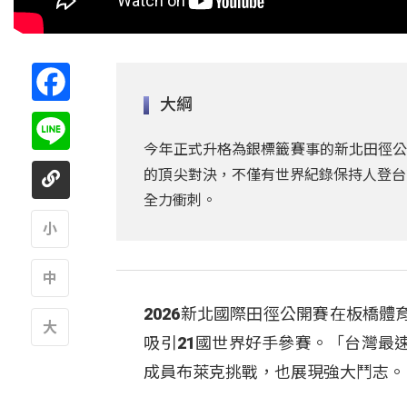
Facebook
大綱
Line
今年正式升格為銀標籤賽事的新北田徑公
的頂尖對決，不僅有世界紀錄保持人登台
全力衝刺。
A
2026新北國際田徑公開賽在板橋體
A
吸引21國世界好手參賽。
「台灣最
A
成員布萊克挑戰，也展現強大鬥志。