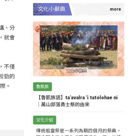
文化小辭典
講、分
，就會
，不僅
較勁的
國際。
魯凱族
【魯凱族語】ta‘avalra ‘i tatolohae ni
｜萬山部落勇士祭的由來
文化介紹
傳統祖靈祭是一系列為期四個月的祭典，