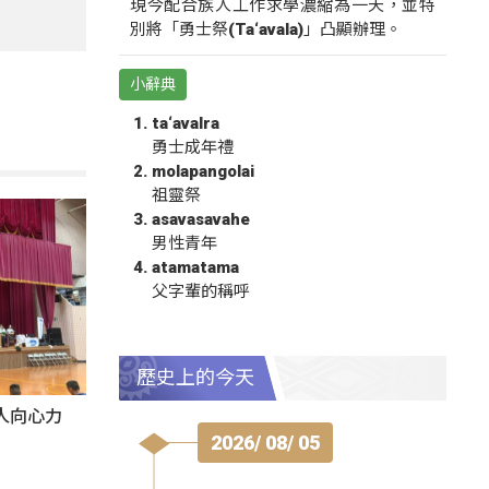
現今配合族人工作求學濃縮為一天，並特
別將「勇士祭(Ta‘avala)」凸顯辦理。
小辭典
ta‘avalra
勇士成年禮
molapangolai
祖靈祭
asavasavahe
男性青年
atamatama
父字輩的稱呼
歷史上的今天
人向心力
2026/ 08/ 05