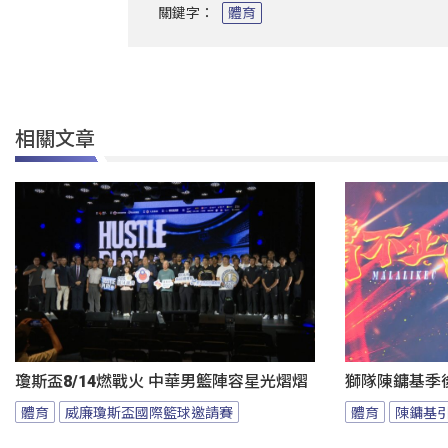
關鍵字：
體育
相關文章
瓊斯盃8/14燃戰火 中華男籃陣容星光熠熠
獅隊陳鏞基季
體育
威廉瓊斯盃國際籃球邀請賽
體育
陳鏞基