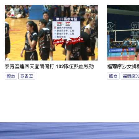
泰青盃連四天宜蘭開打 102隊伍熱血較勁
福爾摩沙女排邀
體育
泰青盃
體育
福爾摩