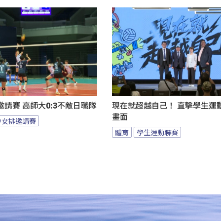
請賽 高師大0:3不敵日職隊
現在就超越自己！ 直擊學生運
畫面
沙女排邀請賽
體育
學生運動聯賽