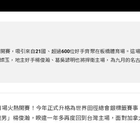
開賽，吸引來自21國、超過600位好手齊聚在板橋體育場。這
燦玉，地主好手楊俊瀚、葛吳諺明也將捍衛主場，為九月的名
育場火熱開賽！
今年正式升格為世界田徑總會銀標籤賽事
速男」楊俊瀚，睽違一年多再度回到台灣主場，面對加拿