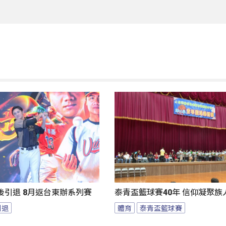
後引退 8月返台東辦系列賽
泰青盃籃球賽40年 信仰凝聚族
引退
體育
泰青盃籃球賽