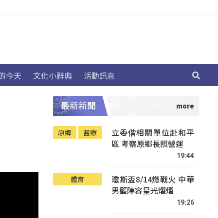
的今天
文化小辭典
活動訊息
最新新聞
立委偕相關單位赴和平
原鄉
醫療
區 考察原鄉長照營運
19:44
瓊斯盃8/14燃戰火 中華
體育
男籃陣容星光熠熠
19:26