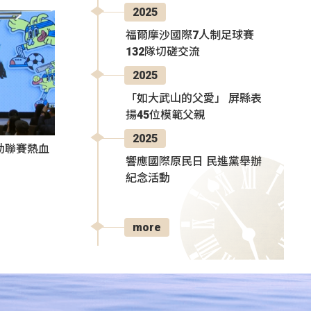
2025
福爾摩沙國際7人制足球賽
132隊切磋交流
2025
「如大武山的父愛」 屏縣表
揚45位模範父親
2025
動聯賽熱血
響應國際原民日 民進黨舉辦
紀念活動
more