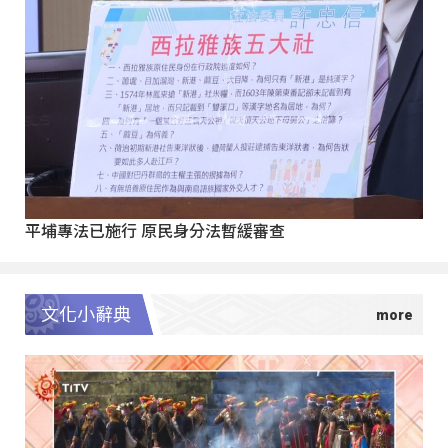
平埔專法已施行 原民身分法暫緩審查
文化小辭典