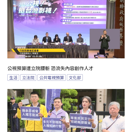
公視預算遭立院腰斬 恐流失內容創作人才
生活
立法院
公共電視預算
文化部