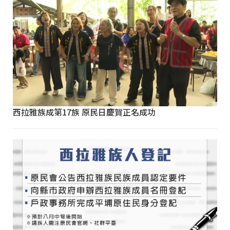
西拉雅族成第17族 原民日慶賀正名成功