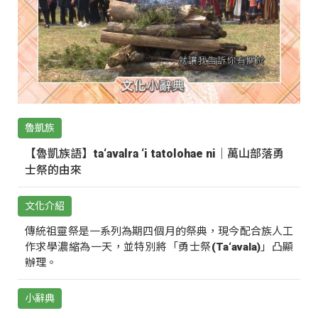
魯凱族
【魯凱族語】ta‘avalra ‘i tatolohae ni｜萬山部落勇
士祭的由來
文化介紹
傳統祖靈祭是一系列為期四個月的祭典，現今配合族人工
作求學濃縮為一天，並特別將「勇士祭(Ta‘avala)」凸顯
辦理。
小辭典