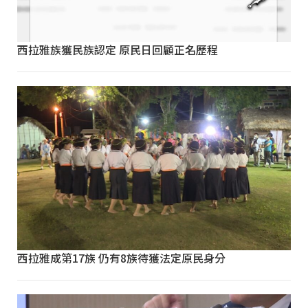
西拉雅族獲民族認定 原民日回顧正名歷程
西拉雅成第17族 仍有8族待獲法定原民身分