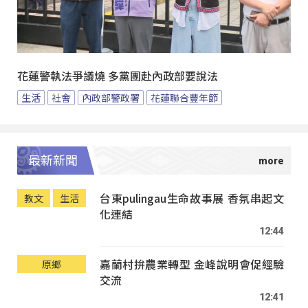
花蓮警執法爭議燒 多黨團赴內政部要說法
生活
社會
內政部警政署
花蓮聯合豐年節
最新新聞
台東pulingau生命故事展 香氛串起文
教文
生活
化連結
12:44
嘉蘭村拚農業轉型 金峰說明會促經驗
原鄉
交流
12:41