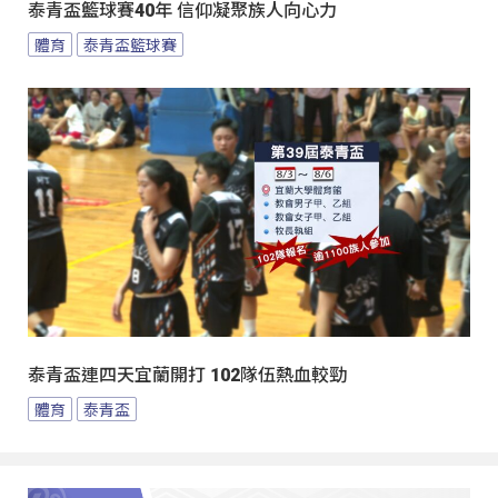
泰青盃籃球賽40年 信仰凝聚族人向心力
體育
泰青盃籃球賽
泰青盃連四天宜蘭開打 102隊伍熱血較勁
體育
泰青盃