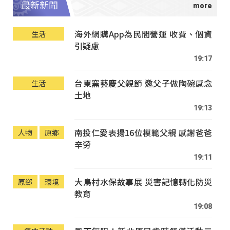
最新新聞
海外網購App為民間營運 收費、個資
生活
引疑慮
19:17
台東窯藝慶父親節 邀父子做陶碗感念
生活
土地
19:13
南投仁愛表揚16位模範父親 感謝爸爸
人物
原鄉
辛勞
19:11
大鳥村水保故事展 災害記憶轉化防災
原鄉
環境
教育
19:08