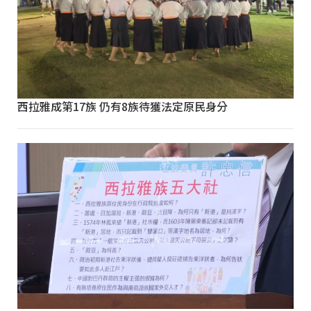
西拉雅成第17族 仍有8族待獲法定原民身分