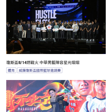
瓊斯盃8/14燃戰火 中華男籃陣容星光熠熠
體育
威廉瓊斯盃國際籃球邀請賽