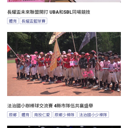
長耀盃未來聯盟開打 UBA和SBL同場競技
體育
長耀盃籃球賽
法治國小辦棒球交流賽 4縣市隊伍共襄盛舉
原鄉
體育
南投仁愛
原鄉少棒隊
法治國小少棒隊