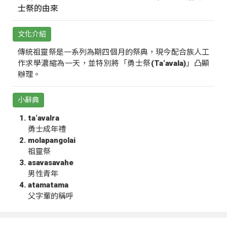
士祭的由來
文化介紹
傳統祖靈祭是一系列為期四個月的祭典，現今配合族人工
作求學濃縮為一天，並特別將「勇士祭(Ta‘avala)」凸顯
辦理。
小辭典
ta‘avalra
勇士成年禮
molapangolai
祖靈祭
asavasavahe
男性青年
atamatama
父字輩的稱呼