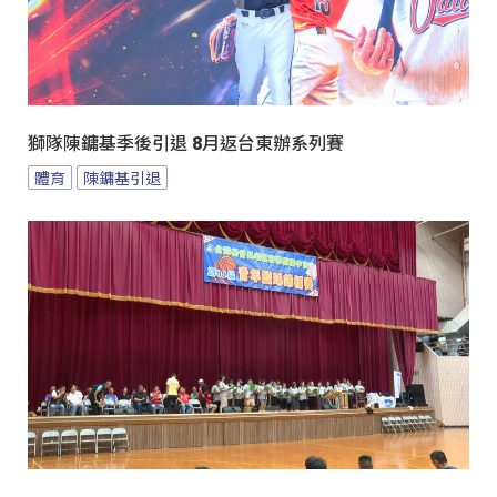
獅隊陳鏞基季後引退 8月返台東辦系列賽
體育
陳鏞基引退