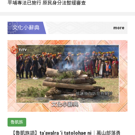
平埔專法已施行 原民身分法暫緩審查
文化小辭典
魯凱族
【魯凱族語】ta‘avalra ‘i tatolohae ni｜萬山部落勇