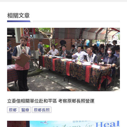
相關文章
立委偕相關單位赴和平區 考察原鄉長照營運
原鄉
醫療
原鄉長照