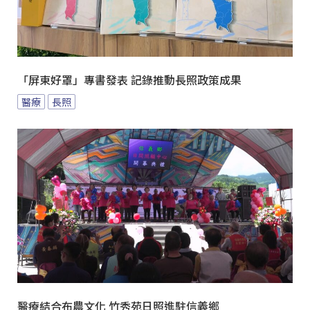
「屏東好罩」專書發表 記錄推動長照政策成果
醫療
長照
醫療結合布農文化 竹秀苑日照進駐信義鄉