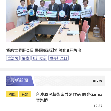
響應世界肝炎日 醫團喊話政府強化B肝防治
立法院
醫療
B肝防治
世界肝炎日
最新新聞
台澳原民藝術家共創作品 同登Garma
國際
音樂
音樂節
19:37