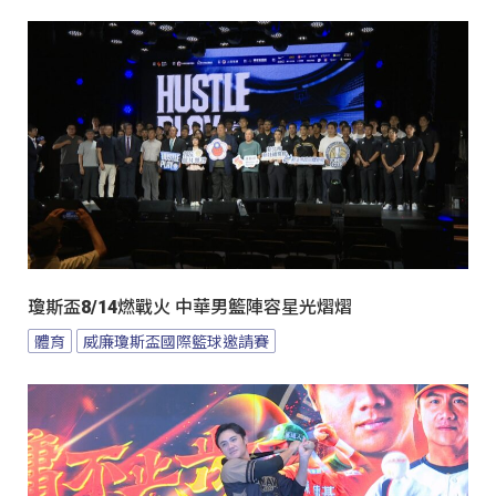
瓊斯盃8/14燃戰火 中華男籃陣容星光熠熠
體育
威廉瓊斯盃國際籃球邀請賽