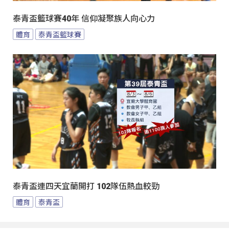
泰青盃籃球賽40年 信仰凝聚族人向心力
體育
泰青盃籃球賽
泰青盃連四天宜蘭開打 102隊伍熱血較勁
體育
泰青盃