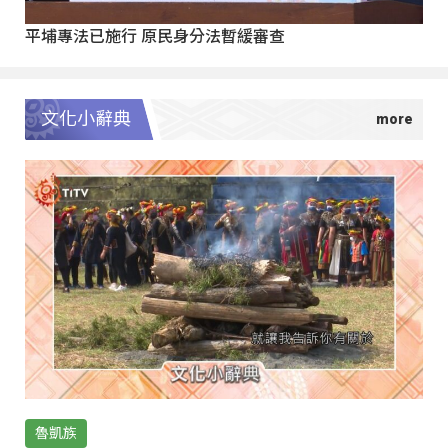
平埔專法已施行 原民身分法暫緩審查
文化小辭典
魯凱族