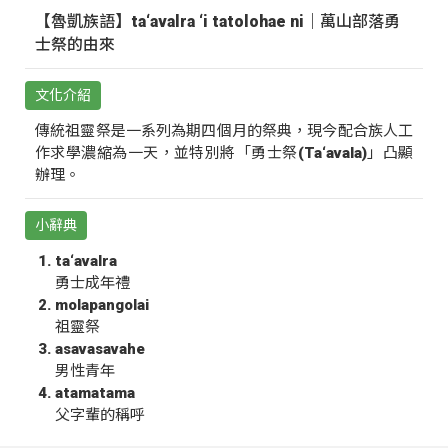
【魯凱族語】ta‘avalra ‘i tatolohae ni｜萬山部落勇
士祭的由來
文化介紹
傳統祖靈祭是一系列為期四個月的祭典，現今配合族人工
作求學濃縮為一天，並特別將「勇士祭(Ta‘avala)」凸顯
辦理。
小辭典
ta‘avalra
勇士成年禮
molapangolai
祖靈祭
asavasavahe
男性青年
atamatama
父字輩的稱呼