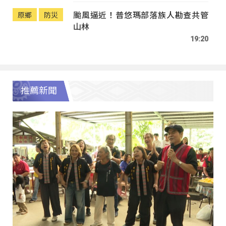
颱風逼近！普悠瑪部落族人勘查共管
原鄉
防災
山林
19:20
推薦新聞