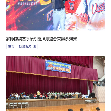
獅隊陳鏞基季後引退 8月返台東辦系列賽
體育
陳鏞基引退