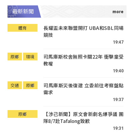
最新新聞
長耀盃未來聯盟開打 UBA和SBL同場
體育
競技
19:47
司馬庫斯校舍無照卡關22年 衝擊童受
原鄉
環境
教權
19:40
司馬庫斯災後復建 立委前往考察盤點
交通
原鄉
需求
19:37
【涉己新聞】原文會新劇名爆爭議 團
原鄉
隊8/7赴Tafalong致歉
19:31