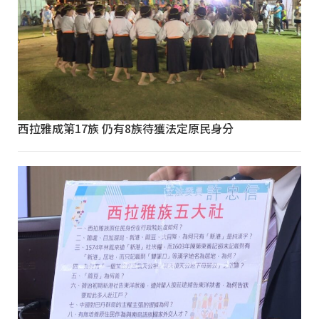
西拉雅成第17族 仍有8族待獲法定原民身分