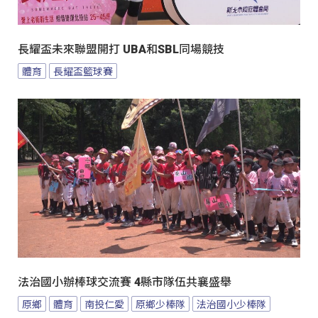
長耀盃未來聯盟開打 UBA和SBL同場競技
體育
長耀盃籃球賽
法治國小辦棒球交流賽 4縣市隊伍共襄盛舉
原鄉
體育
南投仁愛
原鄉少棒隊
法治國小少棒隊