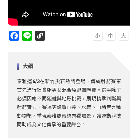
Facebook
Line
A
A
A
大綱
泰雅運6/3在新竹尖石熱鬧登場，傳統射箭賽事
首先進行社會組男女混合原野團體賽。選手除了
必須因應不同距離與地形挑戰，展現精準判斷與
射箭實力，賽場更設置山羌、水鹿、山豬等九種
動物靶，重現泰雅族傳統狩獵場景，讓運動競技
同時成為文化傳承的重要舞台。