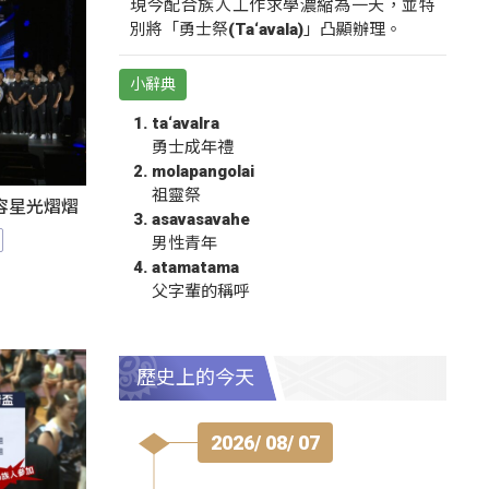
現今配合族人工作求學濃縮為一天，並特
別將「勇士祭(Ta‘avala)」凸顯辦理。
小辭典
ta‘avalra
勇士成年禮
molapangolai
祖靈祭
陣容星光熠熠
asavasavahe
男性青年
atamatama
父字輩的稱呼
歷史上的今天
2026/ 08/ 07