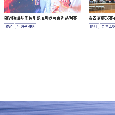
獅隊陳鏞基季後引退 8月返台東辦系列賽
泰青盃籃球賽4
體育
陳鏞基引退
體育
泰青盃