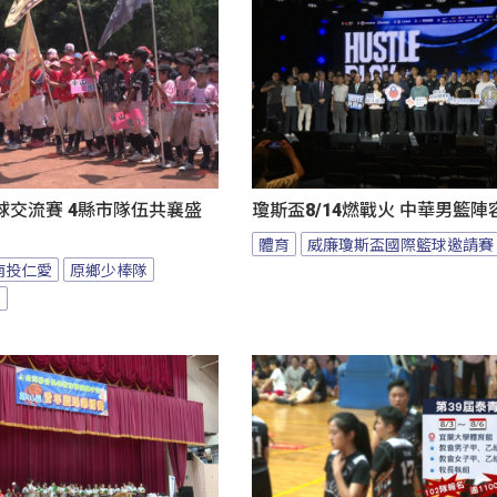
球交流賽 4縣市隊伍共襄盛
瓊斯盃8/14燃戰火 中華男籃
體育
威廉瓊斯盃國際籃球邀請賽
南投仁愛
原鄉少棒隊
隊