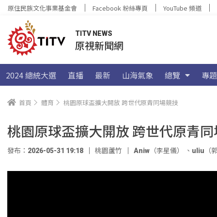
原住民族文化事業基金會
Facebook 粉絲專頁
YouTube 頻道
TITV NEWS
原視新聞網
2024 總統大選
直播
最新
山海氣象
總覽
專題
首頁
體育
桃園原球盃擴大開放 跨世代原青同場競技
桃園原球盃擴大開放 跨世代原青同
發布：2026-05-31 19:18
桃園蘆竹
Aniw（李星儀）
、
uliu