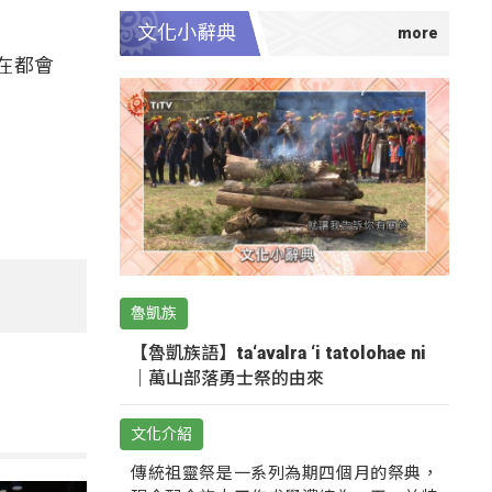
文化小辭典
在都會
魯凱族
【魯凱族語】ta‘avalra ‘i tatolohae ni
｜萬山部落勇士祭的由來
文化介紹
傳統祖靈祭是一系列為期四個月的祭典，