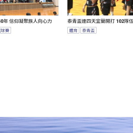
0年 信仰凝聚族人向心力
泰青盃連四天宜蘭開打 102隊
籃球賽
體育
泰青盃