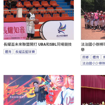
長耀盃未來聯盟開打 UBA和SBL同場競技
法治國小辦棒
舉
體育
長耀盃籃球賽
原鄉
體育
法治國小少棒