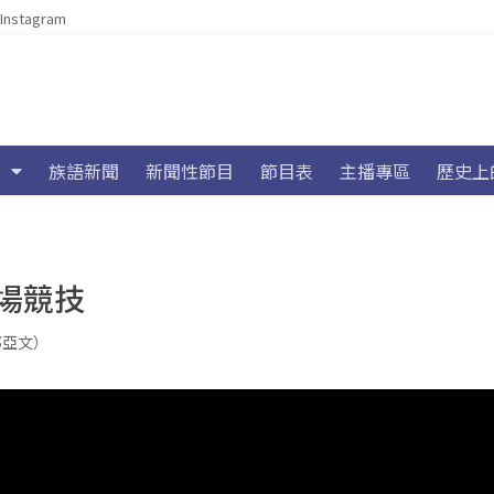
Instagram
族語新聞
新聞性節目
節目表
主播專區
歷史上
場競技
（郭亞文）