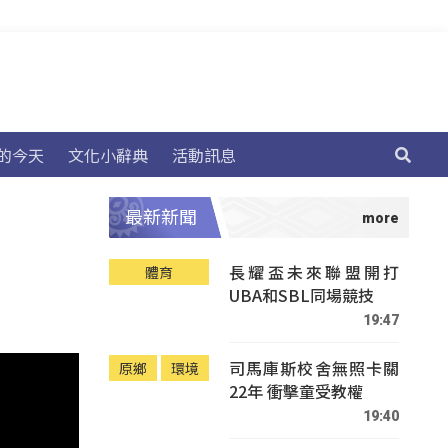
的今天
文化小辭典
活動訊息
最新新聞
長耀盃未來聯盟開打
體育
UBA和SBL同場競技
19:47
司馬庫斯校舍無照卡關
原鄉
環境
22年 衝擊童受教權
19:40