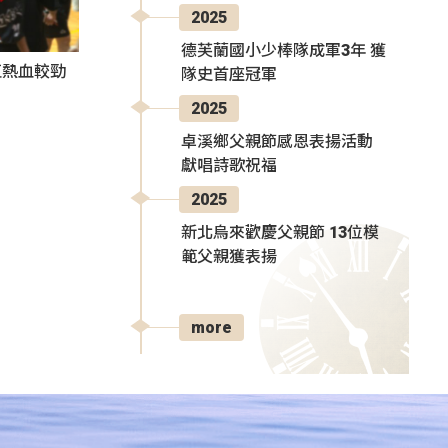
2025
德芙蘭國小少棒隊成軍3年 獲
伍熱血較勁
隊史首座冠軍
2025
卓溪鄉父親節感恩表揚活動
獻唱詩歌祝福
2025
新北烏來歡慶父親節 13位模
範父親獲表揚
more