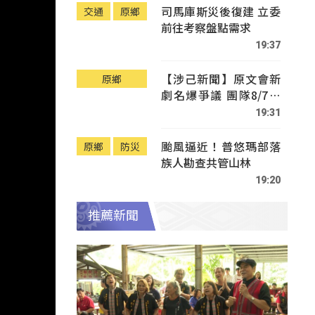
司馬庫斯災後復建 立委
交通
原鄉
前往考察盤點需求
19:37
【涉己新聞】原文會新
原鄉
劇名爆爭議 團隊8/7赴
Tafalong致歉
19:31
颱風逼近！普悠瑪部落
原鄉
防災
族人勘查共管山林
19:20
推薦新聞