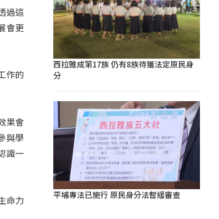
透過這
展會更
西拉雅成第17族 仍有8族待獲法定原民身
分
工作的
效果會
參與學
認識一
平埔專法已施行 原民身分法暫緩審查
生命力