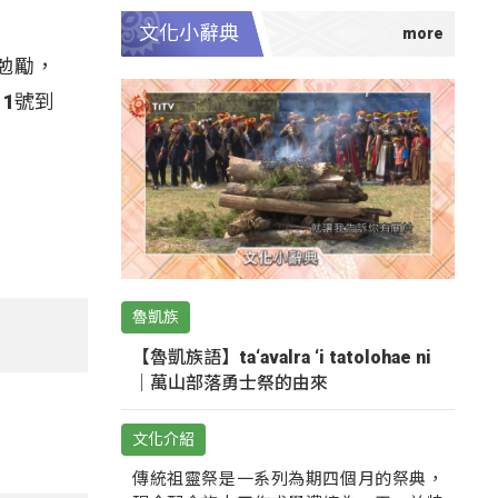
文化小辭典
勉勵，
1號到
魯凱族
【魯凱族語】ta‘avalra ‘i tatolohae ni
｜萬山部落勇士祭的由來
文化介紹
傳統祖靈祭是一系列為期四個月的祭典，