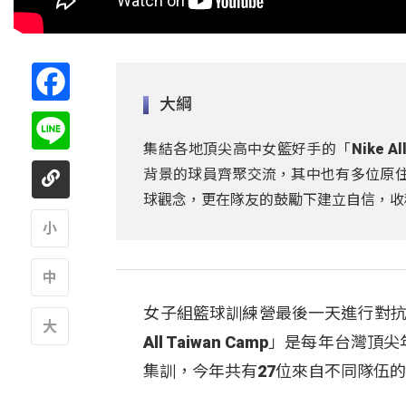
Facebook
大綱
Line
集結各地頂尖高中女籃好手的「Nike All
背景的球員齊聚交流，其中也有多位原住
球觀念，更在隊友的鼓勵下建立自信，收
A
女子組籃球訓練營最後一天進行對抗
A
All Taiwan Camp」是每
A
集訓，今年共有27位來自不同隊伍的