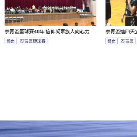
泰青盃籃球賽40年 信仰凝聚族人向心力
泰青盃連四天宜
體育
泰青盃籃球賽
體育
泰青盃