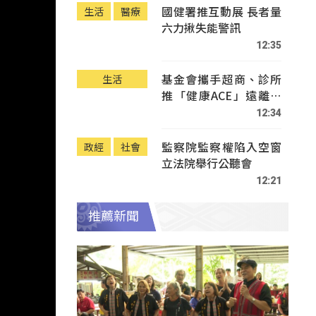
國健署推互動展 長者量
生活
醫療
六力揪失能警訊
12:35
基金會攜手超商、診所
生活
推「健康ACE」遠離疾
病
12:34
監察院監察權陷入空窗
政經
社會
立法院舉行公聽會
12:21
推薦新聞