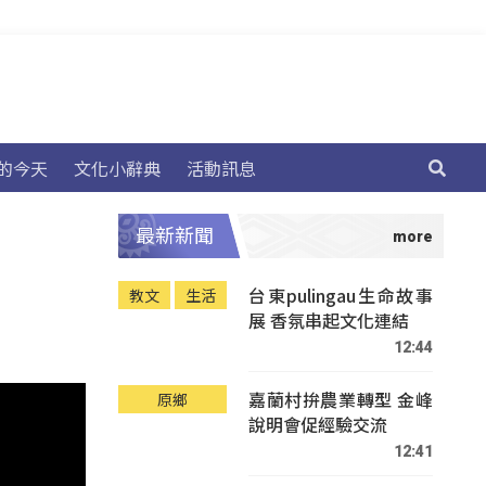
的今天
文化小辭典
活動訊息
最新新聞
台東pulingau生命故事
教文
生活
展 香氛串起文化連結
12:44
嘉蘭村拚農業轉型 金峰
原鄉
說明會促經驗交流
12:41