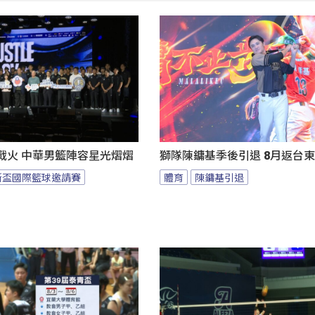
燃戰火 中華男籃陣容星光熠熠
獅隊陳鏞基季後引退 8月返台
斯盃國際籃球邀請賽
體育
陳鏞基引退