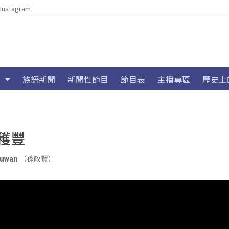
Instagram
族語新聞
新聞性節目
節目表
主播專區
歷史上
穫豐
vuluwan （孫政賢）