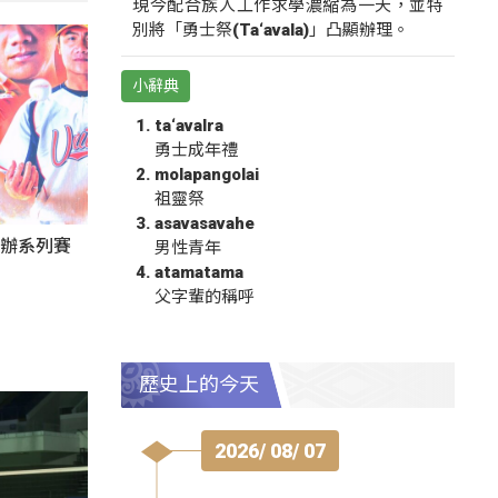
現今配合族人工作求學濃縮為一天，並特
別將「勇士祭(Ta‘avala)」凸顯辦理。
小辭典
ta‘avalra
勇士成年禮
molapangolai
祖靈祭
asavasavahe
東辦系列賽
男性青年
atamatama
父字輩的稱呼
歷史上的今天
2026/ 08/ 07