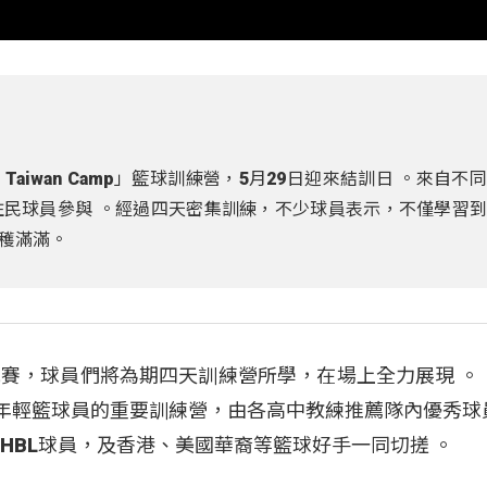
 Taiwan Camp」籃球訓練營，5月29日迎來結訓日 。來自不
民球員參與 。經過四天密集訓練，不少球員表示，不僅學習
穫滿滿。
賽，球員們將為期四天訓練營所學，在場上全力展現 。「N
年台灣頂尖年輕籃球員的重要訓練營，由各高中教練推薦隊內優秀
HBL球員，及香港、美國華裔等籃球好手一同切搓 。