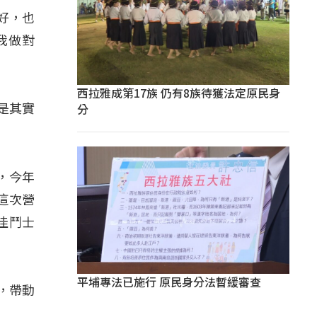
很好，也
我做對
西拉雅成第17族 仍有8族待獲法定原民身
分
是其實
，今年
這次營
佳鬥士
平埔專法已施行 原民身分法暫緩審查
，帶動