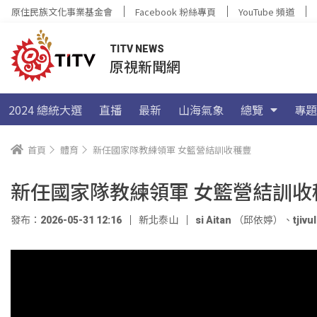
原住民族文化事業基金會
Facebook 粉絲專頁
YouTube 頻道
TITV NEWS
原視新聞網
2024 總統大選
直播
最新
山海氣象
總覽
專題
首頁
體育
新任國家隊教練領軍 女籃營結訓收穫豐
新任國家隊教練領軍 女籃營結訓收
發布：2026-05-31 12:16
新北泰山
si Aitan （邱依婷）
、
tji