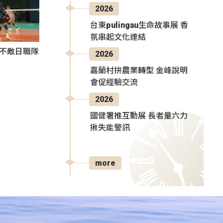
2026
台東pulingau生命故事展 香
氛串起文化連結
3不敵日職隊
2026
嘉蘭村拚農業轉型 金峰說明
會促經驗交流
2026
國健署推互動展 長者量六力
揪失能警訊
more